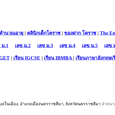
คำนวณอายุ
|
คลินิกเด็กโคราช
|
ของฝาก โคราช
|
The En
 ม.1
เลข ม.2
เลข ม.3
เลข ม.4
เลข ม.5
เลข 
-GET
|
เรียน IGCSE
|
เรียน IB
MBA
|
เรียนภาษาอังกฤษ
เ
ลในเมือง, อำเภอเมืองนครราชสีมา, จังหวัดนครราชสีมา
จำหน่า