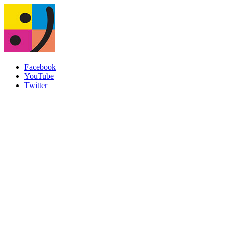
Facebook
YouTube
Twitter