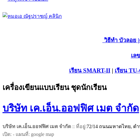
วิธีทำ บัวลอย
|
เลข
เรียน SMART-II
|
เรียน TU
เครื่องเขียนแบบเรียน ชุดนักเรียน
บริษัท เค.เอ็น.ออฟฟิศ เมต จำกัด
บริษัท เค.เอ็น.ออฟฟิศ เมต จำกัด
:: ที่อยู่:
72/14 ถนนมหาดไทย, ตำบ
เปิด: - แผนที่: google map