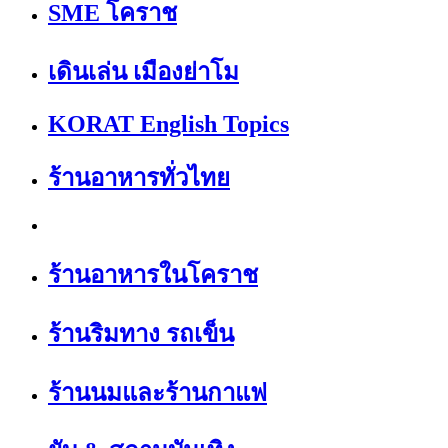
SME โคราช
เดินเล่น เมืองย่าโม
KORAT English Topics
ร้านอาหารทั่วไทย
ร้านอาหารในโคราช
ร้านริมทาง รถเข็น
ร้านนมและร้านกาแฟ