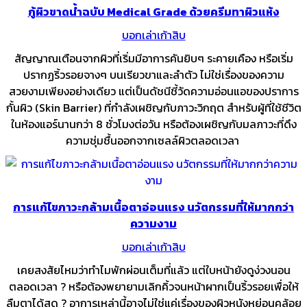
กู้ผิวขาดน้ำฉบับ Medical Grade ด้วยครีมทาผิวแห้ง
บอกเล่าเก้าสิบ
สัญญาณเตือนจากผิวที่เริ่มมีอาการคันยิบๆ ระคายเคือง หรือเริ่ม
ปรากฏริ้วรอยจางๆ บนเรียวขาและลำตัว ไม่ใช่เรื่องของความ
สวยงามเพียงอย่างเดียว แต่เป็นดัชนีชี้วัดความอ่อนแอของปราการ
กั้นผิว (Skin Barrier) ที่กำลังเผชิญกับภาวะวิกฤต สำหรับผู้ที่ใช้ชีวิต
ในห้องแอร์นานกว่า 8 ชั่วโมงต่อวัน หรือต้องเผชิญกับมลภาวะที่ดึง
ความชุ่มชื้นออกจากเซลล์ผิวตลอดเวลา
การแก้ไขภาวะกล้ามเนื้อตาอ่อนแรง นวัตกรรมที่ให้มากกว่า
ความงาม
บอกเล่าเก้าสิบ
เคยสงสัยไหมว่าทำไมพักผ่อนเต็มที่แล้ว แต่ใบหน้ายังดูง่วงนอน
ตลอดเวลา ? หรือต้องพยายามเลิกคิ้วจนหน้าผากเป็นริ้วรอยเพื่อให้
ลืมตาได้สุด ? อาการเหล่านี้อาจไม่ใช่แค่เรื่องของผิวหนังหย่อนคล้อย