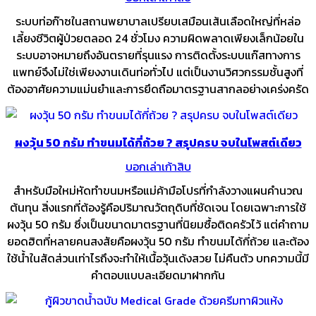
ระบบท่อก๊าซในสถานพยาบาลเปรียบเสมือนเส้นเลือดใหญ่ที่หล่อ
เลี้ยงชีวิตผู้ป่วยตลอด 24 ชั่วโมง ความผิดพลาดเพียงเล็กน้อยใน
ระบบอาจหมายถึงอันตรายที่รุนแรง การติดตั้งระบบแก๊สทางการ
แพทย์จึงไม่ใช่เพียงงานเดินท่อทั่วไป แต่เป็นงานวิศวกรรมชั้นสูงที่
ต้องอาศัยความแม่นยำและการยึดถือมาตรฐานสากลอย่างเคร่งครัด
ผงวุ้น 50 กรัม ทำขนมได้กี่ถ้วย ? สรุปครบ จบในโพสต์เดียว
บอกเล่าเก้าสิบ
สำหรับมือใหม่หัดทำขนมหรือแม่ค้ามือโปรที่กำลังวางแผนคำนวณ
ต้นทุน สิ่งแรกที่ต้องรู้คือปริมาณวัตถุดิบที่ชัดเจน โดยเฉพาะการใช้
ผงวุ้น 50 กรัม ซึ่งเป็นขนาดมาตรฐานที่นิยมซื้อติดครัวไว้ แต่คำถาม
ยอดฮิตที่หลายคนสงสัยคือผงวุ้น 50 กรัม ทำขนมได้กี่ถ้วย และต้อง
ใช้น้ำในสัดส่วนเท่าไรถึงจะทำให้เนื้อวุ้นเด้งสวย ไม่คืนตัว บทความนี้มี
คำตอบแบบละเอียดมาฝากกัน