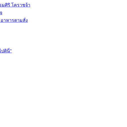
รมศิริ โคราชจ้า
ใจ
ล อาหารตามสั่ง
ปตินี่"