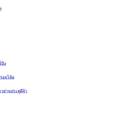
ท
่นึง
อร่อยโด้ย
วย่านประตูผีจ้า