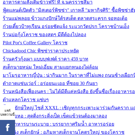
อาหารตามสั่งเติมข้าวฟรี! ที่ จ.นครราชสีมา
ฟู้ดแลนด์เปิดตัว "มิสเตอร์พิซซ่า" เกาหลี "มหากิจศิริ" ซื้อพิซซ่าฮั
ร้านแม่พลอย ข้าวแกงปักษ์ใต้รสเด็ด ตลาดสระครก จอหอเด้อ
ก๋วยเตี๋ยวป้าทุเรียน อร่อยชัดแจ้ง ระแวกวัดปรก โคราชบ้านเอ็ง
ร้านบ่อกุ้งโคราช ของสดๆ มีดีต้องไปลอง
Pilot Por's Coffee Gallery โคราช
Chickadood Chic พิซซ่าราคาประหยัด
ร้านครัวกุ้งเผา แบบบุฟเฟต์ ราคา 459 บาท
สเต็กนายหนุ่ม ใหม่เอี่ยม สามแยกหนองไผ่ล้อม
มาโมรุอาหารญี่ปุ่น : น่ากินมาก ในราคาที่ไม่แพง ถนนช้างเผือกนี
ตำถาดแซ่บเว่อร์ : อร่อยนะเออ ที่ซอย 30 กันยา
ร้านหนังสือเฟื่องนคร : ไม่ได้มีดีแค่หนังสือ ยังขึ้นชื่อเรื่องอาหาร
ตำแหลกโคราช แซ่บๆ
จิ้มจุ่มยักษ์ใหญ่ ไซส์ XXXL : เชิญทุกกระเพาะมาร่วมกันคราก แถ
แชร์
บทความนี้
ลาบจอหอ : สุดติ่งกระดิ่งเป็ด เข็ดแข้วจนต้องมาลอง
ร้านอาหารบานระบาย : บรรยากาศริมน้ำ อาหารอร่อย
ลุงเหน่ง สเต็กยักษ์ : อภิมหาสเต็กจานโคตรใหญ่ ของโคราช