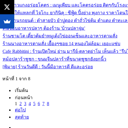
ร้านข้าวแกงอร่อยโคตร : เมนูเพียบ และโคตรอร่อย ติดๆกับโรงแ
กินกันให้แหลกที่ ไจโกะ ยากินิคุ : ซีฟู้ด ปิ้งย่าง พุงกาง ราคาโดน
ครัวบ้านรถยนต์ : ตำสายบัว ยำปูดอง ตำถั่วไข่ต้ม ตำแตง ตำทะเ
คนชอบอาหารปลาๆ ต้องร้าน 'บ้านปลาจุ่ม'
ร้านชามโต เตี๋ยวต้มยำหมูเด้งไข่ออนเซ็นและอาหารตามสั่ง
ร้านนางอาหารตามสั่ง เยื้องๆซอย 14 หนองไผ่ล้อม: เยอะแซ่บ
Cafe Rabbitini : ร้านเปิดใหม่ ย่าน มารีย์-ตลาดย่าโม เห็นแล้ว "รีบไ
หม้อปลาร้าชูชก : ขนมจีนปลาร้าที่ขนาดชูชกยังยกนิ้ว
[พิมาย] ร้านวันดีดี : วันนี้มีอาหารดี ดีและอร่อย
หน้าที่ 1 จาก 8
เริ่มต้น
ก่อนหน้า
1
2
3
4
5
6
7
8
ต่อไป
สุดท้าย