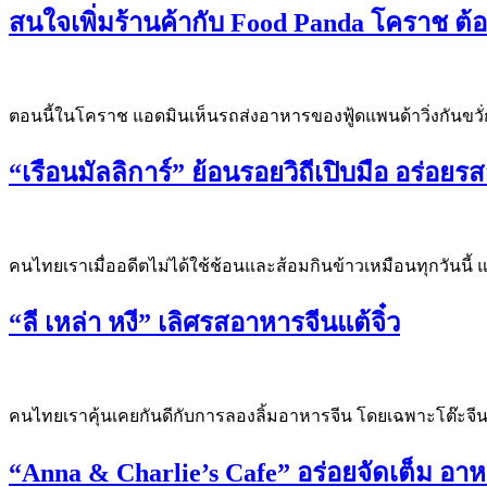
สนใจเพิ่มร้านค้ากับ Food Panda โคราช ต้
ตอนนี้ในโคราช แอดมินเห็นรถส่งอาหารของฟู้ดแพนด้าวิ่งกันขว
“เรือนมัลลิการ์” ย้อนรอยวิถีเปิบมือ อร่อย
คนไทยเราเมื่ออดีตไม่ได้ใช้ช้อนและส้อมกินข้าวเหมือนทุกวันนี้ 
“ลี เหล่า หงี” เลิศรสอาหารจีนแต้จิ๋ว
คนไทยเราคุ้นเคยกันดีกับการลองลิ้มอาหารจีน โดยเฉพาะโต๊ะจีนกล
“Anna & Charlie’s Cafe” อร่อยจัดเต็ม 