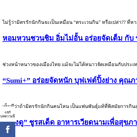
ไม่รู้ว่ามิตรรักนักกินจะเป็นเหมือน “ตระเวนกิน” หรือเปล่า?? ที่ห
หอมหวนชวนชิม อิ่มไม่อั้น อร่อยจัดเต็ม กับ “
ช่วงหน้าหนาวของเมืองไทย แม้จะไม่ได้หนาวจัดเหมือนกับประเท
“Sumi+” อร่อยจัดหนัก บุฟเฟต์ปิ้งย่าง คุณภ
เห็นทีว่าถ้ามิตรรักนักกินคนไหน เป็นแฟนพันธุ์แท้ที่พิสมัยการก
แชร์
บทความนี้
“ลองดู” ชูรสเด็ด อาหารเวียดนามเพื่อสุขภ