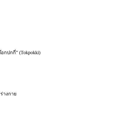
๊อกปกกี่” (Tokpokki)
อร่างกาย