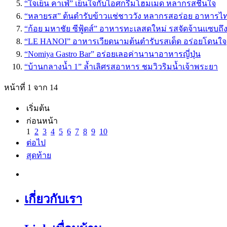
“ใจเย็น คาเฟ่” เย็นใจกับไอศกรีมโฮมเมด หลากรสชื่นใจ
“หลายรส” ต้นตำรับข้าวแช่ชาววัง หลากรสอร่อย อาหาร
“ก้อย มหาชัย ซีฟู้ดส์” อาหารทะเลสดใหม่ รสจัดจ้านแซบถึ
“LE HANOI” อาหารเวียดนามต้นตำรับรสเด็ด อร่อยโดนใจ
“Nomiya Gastro Bar” อร่อยเลอค่านานาอาหารญี่ปุ่น
“บ้านกลางน้ำ 1” ล้ำเลิศรสอาหาร ชมวิวริมน้ำเจ้าพระยา
หน้าที่ 1 จาก 14
เริ่มต้น
ก่อนหน้า
1
2
3
4
5
6
7
8
9
10
ต่อไป
สุดท้าย
เกี่ยวกับเรา