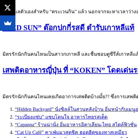
การดูแลตัวเองสำหรับ “ตระเวนกิน” แล้ว นอกจากจะหาเวลาว่างออก
“RED SUN” ต๊อกปกกี่รสดี ตำรับเกาหลีแท้
มิตรรักนักกินคนไหนเป็นสาวกเกาหลี และชื่นชอบดูซีรีส์เกาหลีแล้วล่
เสพติดอาหารญี่ปุ่น ที่ “KOKEN” โดดเด่นร
มิตรรักนักกินคนไหนเคยเกิดอาการเสพติดบ้างมั้ย?? ซึ่งการเสพติดที
“Hidden Backyard” นั่งชิลล์ในสวนหลังบ้าน อิ่มหนำกับเมนู
“ระเบียงแซ่บ” แซบโดนใจ อาหารไทยรสเด็ด
“Capanna” ร้านน่านั่ง อิ่มอาหารอิตาเลียน-ไทย สไตล์ฟิวชั่น
“Cat Up Café” คาเฟ่แมวสุดชิค ฮอตฮิตของทาสเหมียว