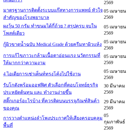
2569
มาตรฐานการติดตั้งระบบแก๊สทางการแพทย์ หัวใจ
05 เมษายน
2569
สำคัญของโรงพยาบาล
ผงวุ้น 50 กรัม ทำขนมได้กี่ถ้วย ? สรุปครบ จบใน
05 เมษายน
2569
โพสต์เดียว
05 เมษายน
กู้ผิวขาดน้ำฉบับ Medical Grade ด้วยครีมทาผิวแห้ง
2569
การแก้ไขภาวะกล้ามเนื้อตาอ่อนแรง นวัตกรรมที่
05 เมษายน
2569
ให้มากกว่าความงาม
05 เมษายน
4 ไอเดียการเช่าเต็นท์ทรงโค้งไปใช้งาน
2569
รับโกดังพร้อมออฟฟิศ ตัวเลือกที่ตอบโจทย์ธุรกิจ
30 มีนาคม
2569
ประหยัดต้นทุน และ ทำงานง่ายขึ้น
สติ๊กเกอร์อะไรบ้าง ที่ควรติดบนบรรจุภัณฑ์สินค้า
29 มีนาคม
2569
ของคุณ
05
การวางตำแหน่งลำโพงประกาศให้เสียงครอบคลุม
กุมภาพันธ์
พื้นที่
2569