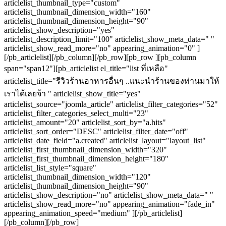
articlelist_thumbnail_type="custom"
articlelist_thumbnail_dimension_width="160"
articlelist_thumbnail_dimension_height="90"
articlelist_show_description="yes"
articlelist_description_limit="100" articlelist_show_meta_data=" "
articlelist_show_read_more="no" appearing_animation="0" ]
[/pb_articlelist][/pb_column][/pb_row][pb_row ][pb_column
span="span12"][pb_articlelist el_title="list ที่เหลือ"
articlelist_title="รีวิวร้านอาหารอื่นๆ ..แนะนำร้านของท่านมาให้
เราได้เลยจ้า " articlelist_show_title="yes"
articlelist_source="joomla_article" articlelist_filter_categories="52"
articlelist_filter_categories_select_multi="23"
articlelist_amount="20" articlelist_sort_by="a.hits"
articlelist_sort_order="DESC" articlelist_filter_date="off"
articlelist_date_field="a.created" articlelist_layout="layout_list"
articlelist_first_thumbnail_dimension_width="320"
articlelist_first_thumbnail_dimension_height="180"
articlelist_list_style="square"
articlelist_thumbnail_dimension_width="120"
articlelist_thumbnail_dimension_height="90"
articlelist_show_description="no" articlelist_show_meta_data=" "
articlelist_show_read_more="no" appearing_animation="fade_in"
appearing_animation_speed="medium" ][/pb_articlelist]
[/pb_column][/pb_row]