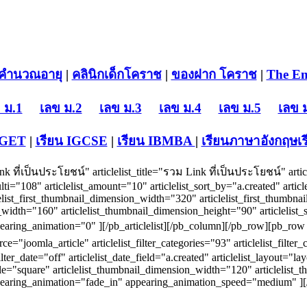
คำนวณอายุ
|
คลินิกเด็กโคราช
|
ของฝาก โคราช
|
The En
 ม.1
เลข ม.2
เลข ม.3
เลข ม.4
เลข ม.5
เลข 
-GET
|
เรียน IGCSE
|
เรียน IB
MBA
|
เรียนภาษาอังกฤษ
เ
 ที่เป็นประโยชน์" articlelist_title="รวม Link ที่เป็นประโยชน์" articl
_multi="108" articlelist_amount="10" articlelist_sort_by="a.created" artic
ticlelist_first_thumbnail_dimension_width="320" articlelist_first_thumbn
_width="160" articlelist_thumbnail_dimension_height="90" articlelist_s
aring_animation="0" ][/pb_articlelist][/pb_column][/pb_row][pb_row ][
source="joomla_article" articlelist_filter_categories="93" articlelist_fil
filter_date="off" articlelist_date_field="a.created" articlelist_layout="
style="square" articlelist_thumbnail_dimension_width="120" articlelis
pearing_animation="fade_in" appearing_animation_speed="medium" ][/