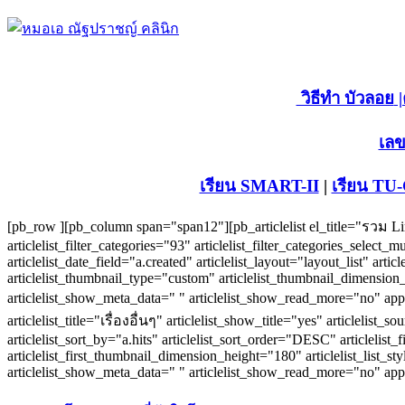
วิธีทำ บัวลอย
|
เลข
เรียน SMART-II
|
เรียน TU
[pb_row ][pb_column span="span12"][pb_articlelist el_title="รวม Link
articlelist_filter_categories="93" articlelist_filter_categories_select
articlelist_date_field="a.created" articlelist_layout="layout_list" ar
articlelist_thumbnail_type="custom" articlelist_thumbnail_dimension
articlelist_show_meta_data=" " articlelist_show_read_more="no" appe
articlelist_title="เรื่องอื่นๆ" articlelist_show_title="yes" articlelist_
articlelist_sort_by="a.hits" articlelist_sort_order="DESC" articlelist_
articlelist_first_thumbnail_dimension_height="180" articlelist_list_
articlelist_show_meta_data=" " articlelist_show_read_more="no" ap