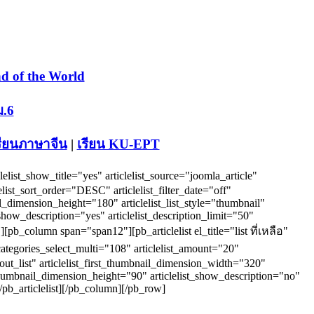
d of the World
ม.6
รียนภาษาจีน
|
เรียน KU-EPT
elist_show_title="yes" articlelist_source="joomla_article"
lelist_sort_order="DESC" articlelist_filter_date="off"
ail_dimension_height="180" articlelist_list_style="thumbnail"
how_description="yes" articlelist_description_limit="50"
pb_column span="span12"][pb_articlelist el_title="list ที่เหลือ"
ter_categories_select_multi="108" articlelist_amount="20"
layout_list" articlelist_first_thumbnail_dimension_width="320"
t_thumbnail_dimension_height="90" articlelist_show_description="no"
pb_articlelist][/pb_column][/pb_row]