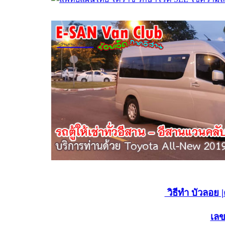
วิธีทำ บัวลอย
|
เลข