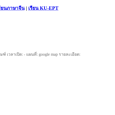
รียนภาษาจีน
|
เรียน KU-EPT
์ เวลาเปิด: - แผนที่: google map รายละเอียด: