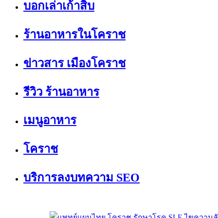
บอกเล่าเก้าสิบ
ร้านอาหารในโคราช
ข่าวสาร เมืองโคราช
รีวิว ร้านอาหาร
เมนูอาหาร
โคราช
บริการลงบทความ SEO