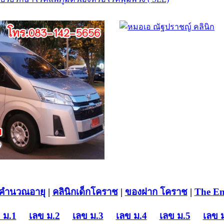
คำนวณอายุ
|
คลินิกเด็กโคราช
|
ของฝาก โคราช
|
The En
 ม.1
เลข ม.2
เลข ม.3
เลข ม.4
เลข ม.5
เลข 