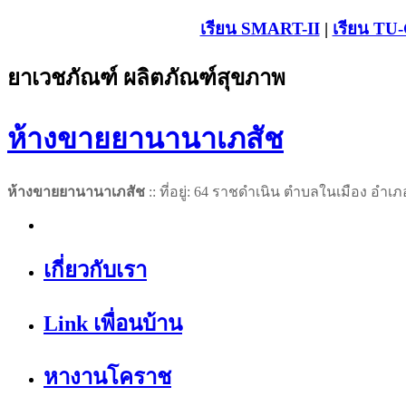
เรียน SMART-II
|
เรียน TU
ยาเวชภัณฑ์ ผลิตภัณฑ์สุขภาพ
ห้างขายยานานาเภสัช
ห้างขายยานานาเภสัช
:: ที่อยู่: 64 ราชดำเนิน ตำบลในเมือง อำ
เกี่ยวกับเรา
Link เพื่อนบ้าน
หางานโคราช