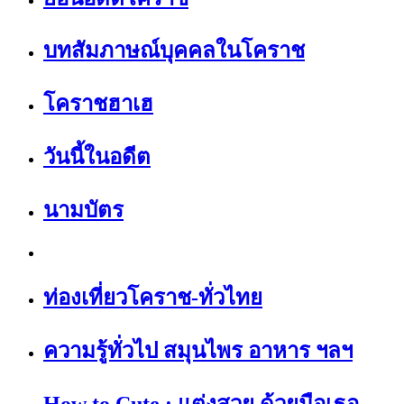
บทสัมภาษณ์บุคคลในโคราช
โคราชฮาเฮ
วันนี้ในอดีต
นามบัตร
ท่องเที่ยวโคราช-ทั่วไทย
ความรู้ทั่วไป สมุนไพร อาหาร ฯลฯ
How to Cute : แต่งสวย ด้วยมือเธอ