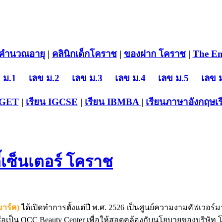
คำนวณอายุ
|
คลินิกเด็กโคราช
|
ของฝาก โคราช
|
The En
 ม.1
เลข ม.2
เลข ม.3
เลข ม.4
เลข ม.5
เลข 
-GET
|
เรียน IGCSE
|
เรียน IB
MBA
|
เรียนภาษาอังกฤษ
เ
ี้เซ็นเตอร์ โคราช
มาร์ค)
ได้เปิดทำการตั้งแต่ปี พ.ศ. 2526 เป็นศูนย์ความงามคัฟเวอร์
นชื่อเป็น OCC Beauty Center เพื่อให้สอดคล้องกับนโยบายของบริษ