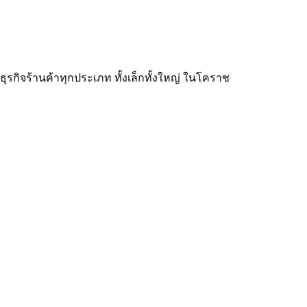
ธุรกิจร้านค้าทุกประเภท ทั้งเล็กทั้งใหญ่ ในโคราช