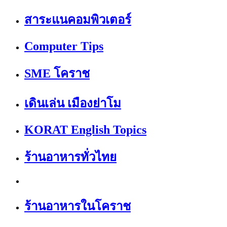
สาระแนคอมพิวเตอร์
Computer Tips
SME โคราช
เดินเล่น เมืองย่าโม
KORAT English Topics
ร้านอาหารทั่วไทย
ร้านอาหารในโคราช