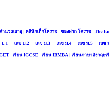
คำนวณอายุ
|
คลินิกเด็กโคราช
|
ของฝาก โคราช
|
The En
 ม.1
เลข ม.2
เลข ม.3
เลข ม.4
เลข ม.5
เลข 
-GET
|
เรียน IGCSE
|
เรียน IB
MBA
|
เรียนภาษาอังกฤษ
เ