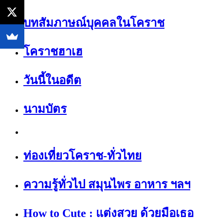
บทสัมภาษณ์บุคคลในโคราช
โคราชฮาเฮ
วันนี้ในอดีต
นามบัตร
ท่องเที่ยวโคราช-ทั่วไทย
ความรู้ทั่วไป สมุนไพร อาหาร ฯลฯ
How to Cute : แต่งสวย ด้วยมือเธอ