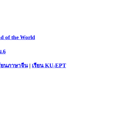
d of the World
ม.6
รียนภาษาจีน
|
เรียน KU-EPT