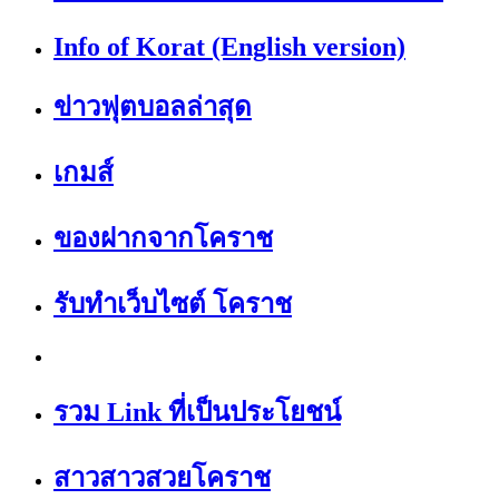
Info of Korat (English version)
ข่าวฟุตบอลล่าสุด
เกมส์
ของฝากจากโคราช
รับทำเว็บไซต์ โคราช
รวม Link ที่เป็นประโยชน์
สาวสาวสวยโคราช