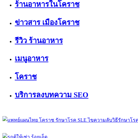
ร้านอาหารในโคราช
ข่าวสาร เมืองโคราช
รีวิว ร้านอาหาร
เมนูอาหาร
โคราช
บริการลงบทความ SEO