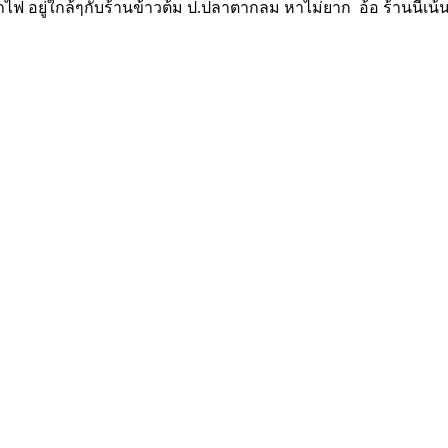
นีรถไฟ อยู่ใกล้ๆกับร้านข้าวต้ม ป.ปลาตากลม หาไม่ยาก อ้อ ร้านนี้เน้