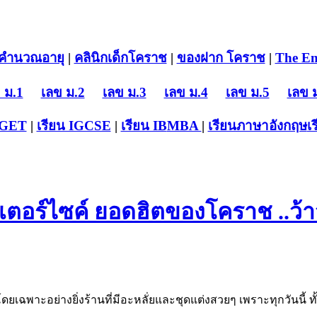
คำนวณอายุ
|
คลินิกเด็กโคราช
|
ของฝาก โคราช
|
The En
 ม.1
เลข ม.2
เลข ม.3
เลข ม.4
เลข ม.5
เลข 
-GET
|
เรียน IGCSE
|
เรียน IB
MBA
|
เรียนภาษาอังกฤษ
เ
เตอร์ไซค์ ยอดฮิตของโคราช ..ว้
ฉพาะอย่างยิ่งร้านที่มีอะหลั่ยและชุดแต่งสวยๆ เพราะทุกวันนี้ ท