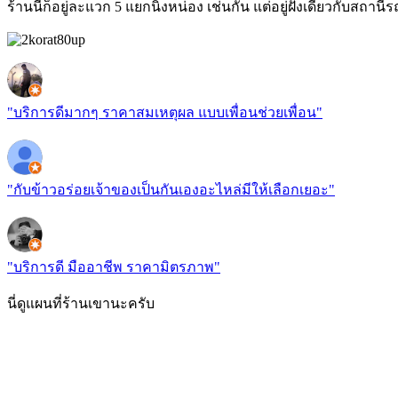
ร้านนี้ก็อยู่ละแวก 5 แยกนิ้งหน่อง เช่นกัน แต่อยู่ฝั่งเดียวกับสถา
"บริการ
ดี
มากๆ ราคาสม
เหตุผล
แบบ
เพื่อน
ช่วย
เพื่อน
"
"กับข้าว
อร่อย
เจ้าของ
เป็น
กันเอง
อะไหล่มีให้เลือกเยอะ"
"บริการ
ดี
มือ
อาชีพ
ราคามิตรภาพ"
นี่ดูแผนที่ร้านเขานะครับ