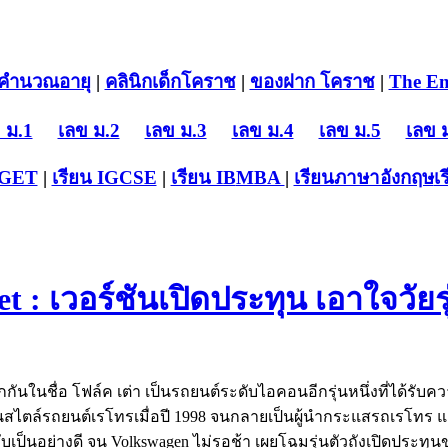
คำนวณอายุ
|
คลินิกเด็กโคราช
|
ของฝาก โคราช
|
The En
 ม.1
เลข ม.2
เลข ม.3
เลข ม.4
เลข ม.5
เลข 
-GET
|
เรียน IGCSE
|
เรียน IB
MBA
|
เรียนภาษาอังกฤษ
เ
t : เวอร์ชันเปิดประทุน เอาใจวัยร
ักกันในชื่อ โฟล์ค เต่า เป็นรถยนต์ระดับไอคอนอีกรุ่นหนึ่งที่ได้รั
ในสไตล์รถยนต์เรโทรเมื่อปี 1998 จนกลายเป็นผู้นำกระแสรถเรโทร และ
ยงตอบรับเป็นอย่างดี จน Volkswagen ไม่รอช้า เผยโฉมรุ่นตัวถังเปิดประท