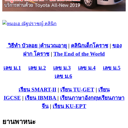
วิธีทำ บัวลอย
|คำนวณอายุ
|
คลินิกเด็กโคราช
|
ของ
ฝาก โคราช
|
The End of the World
เลข ม.1
เลข ม.2
เลข ม.3
เลข ม.4
เลข ม.5
เลข ม.6
เรียน SMART-II
|
เรียน TU-GET
|
เรียน
IGCSE
|
เรียน IB
MBA
|
เรียนภาษาอังกฤษ
เรียนภาษา
จีน
|
เรียน KU-EPT
ยานพาหนะ