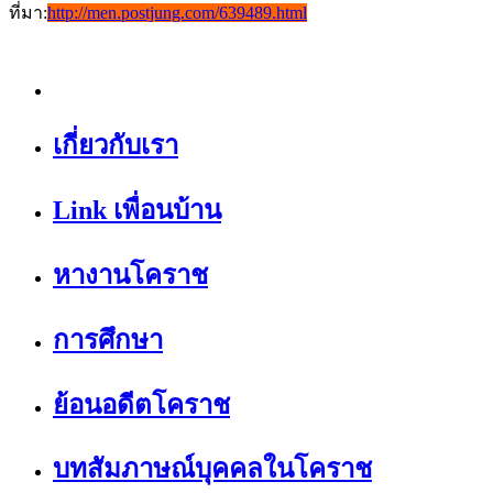
ที่มา:
http://men.postjung.com/639489.html
เกี่ยวกับเรา
Link เพื่อนบ้าน
หางานโคราช
การศึกษา
ย้อนอดีตโคราช
บทสัมภาษณ์บุคคลในโคราช