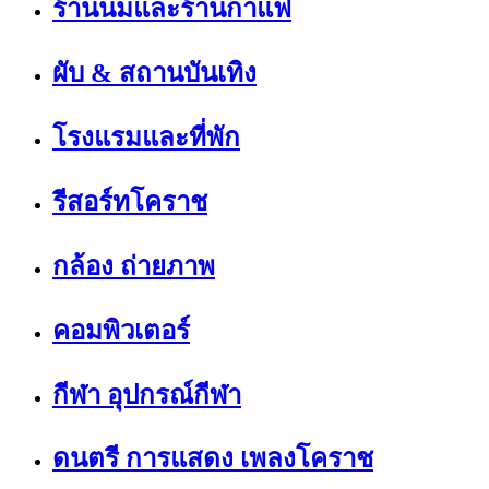
ร้านนมและร้านกาแฟ
ผับ & สถานบันเทิง
โรงแรมและที่พัก
รีสอร์ทโคราช
กล้อง ถ่ายภาพ
คอมพิวเตอร์
กีฬา อุปกรณ์กีฬา
ดนตรี การแสดง เพลงโคราช