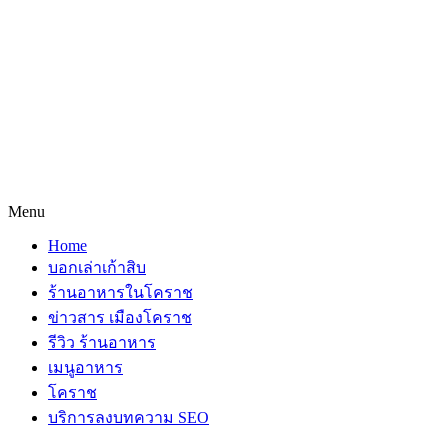
Menu
Home
บอกเล่าเก้าสิบ
ร้านอาหารในโคราช
ข่าวสาร เมืองโคราช
รีวิว ร้านอาหาร
เมนูอาหาร
โคราช
บริการลงบทความ SEO