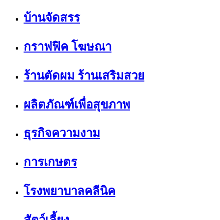
บ้านจัดสรร
กราฟฟิค โฆษณา
ร้านตัดผม ร้านเสริมสวย
ผลิตภัณฑ์เพื่อสุขภาพ
ธุรกิจความงาม
การเกษตร
โรงพยาบาลคลีนิค