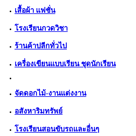
เสื้อผ้า แฟชั่น
โรงเรียนกวดวิชา
ร้านค้าปลีกทั่วไป
เครื่องเขียนแบบเรียน ชุดนักเรียน
จัดดอกไม้-งานแต่งงาน
อสังหาริมทรัพย์
โรงเรียนสอนขับรถและอื่นๆ