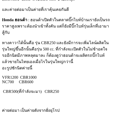
และค่ายต่อมาเป็นค่ายที่เราคุ้นเคยกันดี
Honda ฮอนด้า
: ฮอนด้าเปิดตัวในตลาดบิ๊กไบท์บ้านเรายังเป็นรถ
ราคาสูงเพราะต้องนำเข้าทั้งคัน แต่ก็ยังมีบิ๊กไบท์รุ่นเล็กที่เอามา
สู้กับ
ทางคาวาได้นั้นคือ รุ่น CBR250 และยังมีการจะเพิ่มไลน์ผลิตใน
รุ่นใหญ่ขึ้นอีกนั้นคือรุ่น 500 cc. ที่กำลังจะเปิดตัวในไม่ช้าอดใจ
รออีกนิดมีภาพหลุดมาละ ก็ต้องดูว่าฮอนด้าจะผลิตรถบิ๊กไบท์
แล้วขายในไทยเองเมื่อไรในรุ่นใหญ่กว่านี้
อะรูปซักนิดค่ายนี้
VFR1200
CBR1000
NC700
CBR600
CBR500(ที่กำลังจะมา)
CBR250
ค่ายต่อมา เป็นค่ายดังจากฝั่งยุโรป