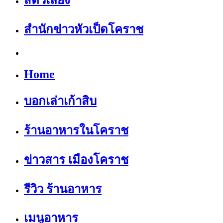
สัตว์เลี้ยง
สำนักข่าวหัวเป็ดโคราช
Home
บอกเล่าเก้าสิบ
ร้านอาหารในโคราช
ข่าวสาร เมืองโคราช
รีวิว ร้านอาหาร
เมนูอาหาร