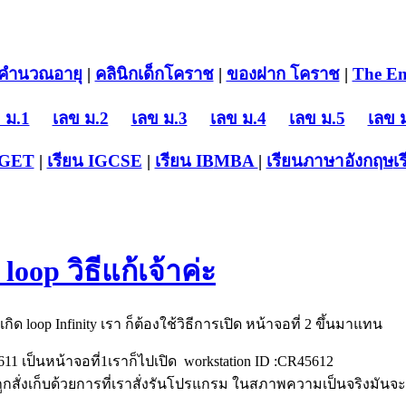
คำนวณอายุ
|
คลินิกเด็กโคราช
|
ของฝาก โคราช
|
The En
 ม.1
เลข ม.2
เลข ม.3
เลข ม.4
เลข ม.5
เลข 
-GET
|
เรียน IGCSE
|
เรียน IB
MBA
|
เรียนภาษาอังกฤษ
เ
loop วิธีแก้เจ้าค่ะ
กิด loop Infinity เรา ก็ต้องใช้วิธีการเปิด หน้าจอที่ 2 ขึ้นมาแทน
611 เป็นหน้าจอที่1เราก็ไปเปิด workstation ID :CR45612
 ถูกสั่งเก็บด้วยการที่เราสั่งรันโปรแกรม ในสภาพความเป็นจริงมัน