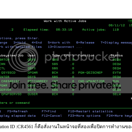
ation ID :CR4561 ก็คือสั่งงานในหน้าจอที่สองเพื่อปิดการทำงานขอ