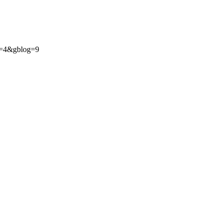
p=4&gblog=9