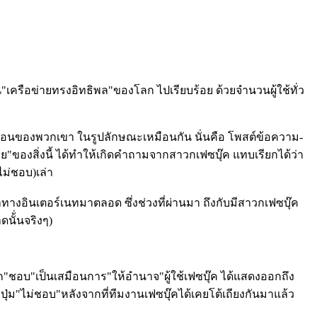
"เครือข่ายทรงอิทธิพล"ของโลก ไปเรียบร้อย ด้วยจำนวนผู้ใช้ทั่ว
มเพื่อนของพวกเขา ในรูปลักษณะเหมือนกัน นั่นคือ โพสต์ข้อความ-
"ของสิ่งนี้ ได้ทำให้เกิดคำถามจากสาวกเฟซบุ๊ค แทบเรียกได้ว่า
 ไม่ชอบ)เล่า
าทางอินเตอร์เนทมาตลอด ซึ่งช่วงที่ผ่านมา ถึงกับมีสาวกเฟซบุ๊ค
นั้่นจริงๆ)
ือคลิก"ชอบ"เป็นเสมือนการ"ให้อำนาจ"ผู้ใช้เฟซบุ๊ค ได้แสดงออกถึง
รือปุ่ม"ไม่ชอบ"หลังจากที่ทีมงานเฟซบุ๊คได้เคยโต้เถียงกันมาแล้ว