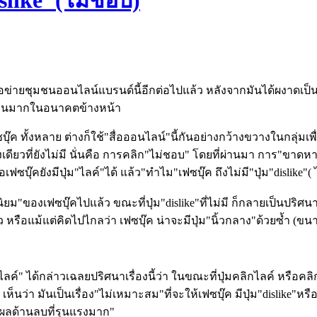
slike"(ไม่ชอบ)
อข่ายชุมชนออนไลน์แบรนด์นี้อีกต่อไปแล้ว หลังจากมันได้ผงาดเป็น
จำนวนมากในอนาคตข้างหน้า
บุ๊ค ทั้งหลาย ต่างก็ใช้"สื่อออนไลน์"นี้กันอย่างกว้างขวางในกลุ่
วที่ยังไม่มี นั่นคือ การคลิก"ไม่ชอบ" โดยที่ผ่านมา การ"ขาดหาย
เฟซบุ๊คยังมีปุ่ม"ไลค์"ได้ แล้ว"ทำไม"เฟซบุ๊ค ถึงไม่มี"ปุ่ม"dislike"(
ยม"ของเฟซบุ๊คไปแล้ว ขณะที่ปุ่ม"dislike"ที่ไม่มี ก็กลายเป็นปริศน
 หรือแม้แต่คิดไปไกลว่า เฟซบุ๊ค น่าจะมีปุ่ม"นิ้วกลาง"ด้วยซ้ำ (ขนาด
ม"คลิกไลค์" ได้กล่าวเฉลยปริศนาเรื่องนี้ว่า ในขณะที่ปุ่มคลิกไลค์ หร
เห็นว่า มันเป็นเรื่อง"ไม่เหมาะสม"ที่จะให้เฟซบุ๊ค มีปุ่ม"dislike"ห
ง"ผลด้านลบที่รุนแรงมาก"