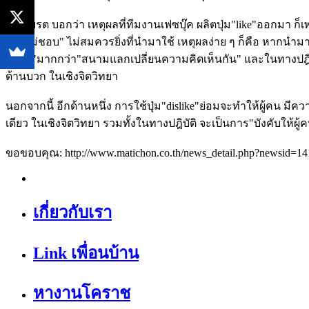
นายเบรต บอกว่า เหตุผลที่ทีมงานเฟซบุ๊ค ผลิตปุ่ม"like"ออกมา ก
ปุ่ม"ไม่ชอบ" ไม่สมควรยิ่งที่นำมาใช้ เหตุผลง่าย ๆ ก็คือ หา
วิวาท"มากกว่า"สนามแลกเปลี่ยนความคิดเห็นกัน" และในทางปฎิบั
ด้านบวก ในเชิงจิตวิทยา
นอกจากนี้ อีกด้านหนึ่ง การใช้ปุ่ม"dislike"ย่อมจะทำให้ผู้คน มีคว
เดียว ในเชิงจิตวิทยา รวมทั้งในทางปฎิบัติ จะเป็นการ"บังคับใ
ขอขอบคุณ: http://www.matichon.co.th/news_detail.php?newsid=1
เกี่ยวกับเรา
Link เพื่อนบ้าน
หางานโคราช