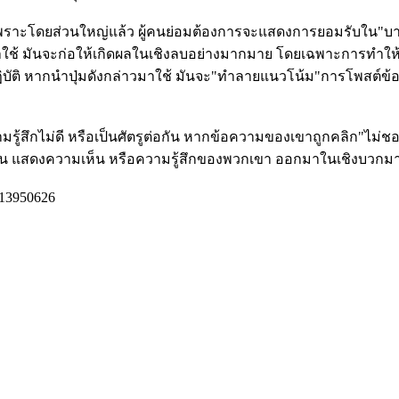
็เพราะโดยส่วนใหญ่แล้ว ผู้คนย่อมต้องการจะแสดงการยอมรับใน"บางส
กนำมาใช้ มันจะก่อให้เกิดผลในเชิงลบอย่างมากมาย โดยเฉพาะการท
ติ หากนำปุ่มดังกล่าวมาใช้ มันจะ"ทำลายแนวโน้ม"การโพสต์ข้อควา
ามรู้สึกไม่ดี หรือเป็นศัตรูต่อกัน หากข้อความของเขาถูกคลิก"ไม่ชอบ"
ห้ผู้คน แสดงความเห็น หรือความรู้สึกของพวกเขา ออกมาในเชิงบวกม
413950626