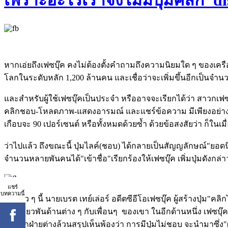
เพราะอะไรเราจึงไม่มีปุ่มคลิก"di
หากเอ่ยถึงเฟซบุ๊ค คงไม่ต้องตั้งคำถามถึงความนิยมใด ๆ ของเครื
โลกในระดับหลัก 1,200 ล้านคน และเชื่อว่าจะเพิ่มขึ้นอีกเป็น
และสำหรับผู้ใช้เฟซบุ๊คเป็นประจำ หรืออาจจะเรียกได้ว่า สาวกเฟซ
คลิกชอบ-โหลดภาพ-แสดงอารมณ์ และแชร์ข้อความ มีเพียงอย่างเดีย
เกือบจะ 90 เปอร์เซนต์ หรือทั้งหมดด้วยซ้ำ ด้วยข้อสงสัยว่า ก็ในเมื่อ
ว่าไปแล้ว ถึงขณะนี้ ปุ่มไลค์(ชอบ) ได้กลายเป็นสัญญลักษณ์"ยอดนิ
จำนวนหลายพันคนได้"เข้าชื่อ"เรียกร้องให้เฟซบุ๊ค เพิ่มปุ่มดังกล่าว
แชร์
บทความนี้
เมื่อเร็ว ๆ นี้ นายเบรต เทย์เล่อร์ อดีตซีอีโอเฟซบุ๊ค ผู้สร้างปุ่
การเกี่ยวพันด้านต่าง ๆ กับเพื่อนๆ ของเขา ในอีกด้านหนึ่ง เฟซบุ๊ค 
โดยทุกฝ่ายต่างล้วนสรุปเห็นพ้องว่า การมีปุ่มไม่ชอบ จะนำมาซึ่