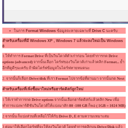
ในการ
Format Windows
ข้อมูลจะหายเฉพาะที่
Drive C
นะครับ
สำหรับเครื่องที่มี Windows XP , Windows 7 แล้วจะลงใหม่เป็น Windows
8
1.ให้ทำการ
Format Drive
ที่เป็นวินโดวส์ตัวเก่าก่อน โดยทำการกด
Drive
options (advanced)
จากนั้นเลือก ไดร์ฟของวินโดวส์เก่าแล้วคลิก
Format...
ย้ำ
อีกทีดูดีๆนะครับ ถ้าผิดไดร์ฟข้อมูลในไดร์ฟหายหมดนะ
2. จากนั้นก็เลือก
Drive/disk
ที่เรา
Format
ไปจากข้อที่ผ่านมา จากนั้นกด
Next
สำหรับเครื่องที่เพิ่งซื้อมาใหม่หรือฮาร์ดดิสก์ลูกใหม่
1 ให้เราทำการกด
Drive options
จากนั้นเลือกฮาร์ดดิสก์แล้วคลิก
New
เพื่อ
ทำการแบ่งพาร์ติชันวินโดวส์ให้แบ่งมาสัก
80 -100 GB
ก็พอ
( 1GB = 1024 MB)
2 จากนั้น ก็แบ่งส่วนที่เหลือไว้ให้กับ
Drive D , E
ตามความเหมาะสม
3 ต่อมาให้เลือกไดร์ฟที่จะให้ลงวินโดวส์ โดยทำการคลิกบน
Drive/Disk
แล้ว