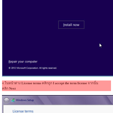
4.ในหน้าต่าง
License terms
คลิกถูก
I accept the term license
จากนั้น
คลิก
Next