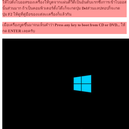
ให้ไปตั้งไบออสของเครื่องให้บูตจากแผ่นดีวีดีเป็นอันดับแรกซึ่งการเข้าไบออส
นั้นส่วนมาก ถ้าเป็นคอมพิวเตอร์ตั้งโต๊ะก็จะกดปุ่ม
Del
ส่วนแลปทอปก็จะกด
ปุ่ม
F2
ให้ดูที่คู่มือของแต่ละเครื่องก็แล้วกัน
เมื่อเครื่องบูตขึ้นมาจนเห็นคำว่า
Press any key to boot from CD or DVD...
ให้
กด
ENTER
เลยครับ