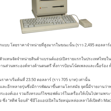
ะออกแบบ โดยราคาจำหน่ายที่สูงมากในขณะนั้น (ราว 2,495 ดอลลาร
ป็นตัวแทนจัดจำหน่ายสินค้าแบรนด์แอปเปิลรายแรกในประเทศไทยในช่วง 
นงานส่วนพระองค์ทางด้านดนตรี ทั้งการป้อนโน้ตเพลงและเนื้อร้อง ท
คาเริ่มต้นที่ 23.50 ดอลลาร์ (ราว 705 บาท) เท่านั้น
และอีกหลายรุ่นซึ่งมีการพัฒนาขึ้นตามโลกสมัย จุดนี้มีรายงาน
้วยพระองค์เอง รวมถึงทรงแก้ไขซอฟต์แวร์ในเครื่องให้เป็นไปตา
ึ่ง “สตีฟ จ็อบส์” ซีอีโอแอปเปิลในวัยหนุ่มหล่อเหลาได้เปิดตัว Mac