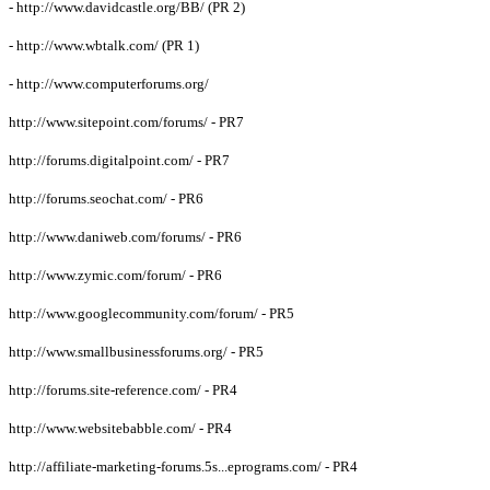
- http://www.davidcastle.org/BB/ (PR 2)
- http://www.wbtalk.com/ (PR 1)
- http://www.computerforums.org/
http://www.sitepoint.com/forums/ - PR7
http://forums.digitalpoint.com/ - PR7
http://forums.seochat.com/ - PR6
http://www.daniweb.com/forums/ - PR6
http://www.zymic.com/forum/ - PR6
http://www.googlecommunity.com/forum/ - PR5
http://www.smallbusinessforums.org/ - PR5
http://forums.site-reference.com/ - PR4
http://www.websitebabble.com/ - PR4
http://affiliate-marketing-forums.5s...eprograms.com/ - PR4