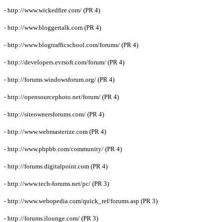
- http://www.wickedfire.com/ (PR 4)
- http://www.bloggertalk.com (PR 4)
- http://www.blogtrafficschool.com/forums/ (PR 4)
- http://developers.evrsoft.com/forum/ (PR 4)
- http://forums.windowsforum.org/ (PR 4)
- http://opensourcephoto.net/forum/ (PR 4)
- http://siteownersforums.com/ (PR 4)
- http://www.webmasterize.com (PR 4)
- http://www.phpbb.com/community/ (PR 4)
- http://forums.digitalpoint.com (PR 4)
- http://www.tech-forums.net/pc/ (PR 3)
- http://www.webopedia.com/quick_ref/forums.asp (PR 3)
- http://forums.ilounge.com/ (PR 3)