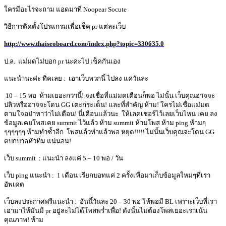
ใครมีอะไรจะถาม แอดมาที่
Noopear Socute
วิธีการติดตั้งโปรแกรมเพื่อเช็ค
pr
แต่ละเว็บ
http://www.thaiseoboard.com/index.php?topic=330635.0
ป.ล. แม่มดไม่บอก
pr
นะค่ะไป เช็คกันเอง
แนะนำนะค่ะ ทิคเลย
:
เอาเว็บพวกนี้ ไปลง แค่วันละ
10 – 15 พอ ห้ามเยอะกว่านี้
!
จงเชื่อที่แม่มดเตือนก็พอ ไม่นั้น เว็บคุณอาจจะ
ปลิวหรืออาจจะโดน
GG
เตะกระเด็น
!
และที่สำคัญ ห้าม
!
ใครไม่เชื่อแม่มด
ตามใจอย่าหาว่าไม่เตือน
!
นี่เตือนแล้วนะ ให้เลคเชอร์ไว้เลยเว็บไหน เคย ลง
ข้อมูลเคยโพสเคย
summit
ไว้แล้ว ห้าม
summit
ห้ามโพส ห้าม
ping
ห้ามๆ
ๆๆๆๆๆๆ ห้ามทำซ้ำอีก โพสแล้วทำแล้วพอ หยุด
!!!!!
ไม่นั้นเว็บคุณจะโดน
GG
ตบกบาลหัวทิ่ม แน่นอน
!
เว็บ
summit
:
แนะนำ
ลงแค่ 5 – 10 พอ / วัน
เว็บ
ping
แนะนำ
:
1 เดือน เรียกบอทแค่
2
ครั้งเพื่อมาเก็บข้อมูลใหม่ๆที่เรา
อัพเดต
เว็บลงประกาศฟรีแนะนำ
:
อันนี้วันละ 20 – 30 พอ ให้พอมี
BL
เพราะเว็บที่เรา
เอามาให้มันมี
pr
อยู่ละไม่ได้โพสพร่ำเพื่อ
!
ดังนั้นไม่ต้องโพสเยอะเราเน้น
คุณภาพ
!
ห้าม