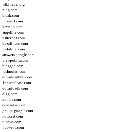
wikitravel.org
ning.com
break.com
thisnext.com
kewego.com
angelfire.com
usfreeads.com
buzzillions.com
metafilter.com
answers.google.com
viewpoints.com
blogged.com
technorati.com
download000.com
1pressrelease.com
downloadk.com
digg.com
xomba.com
deviantart.com
groups.google.com
howcast.com
tucows.com
freewebs.com