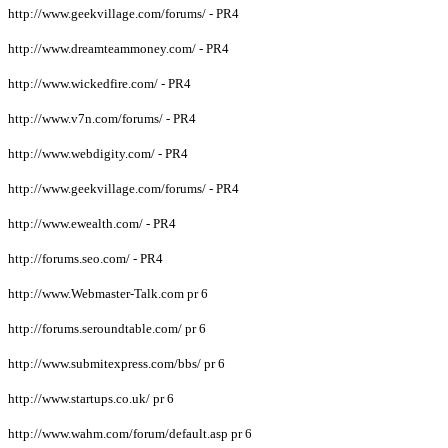
http://www.geekvillage.com/forums/ - PR4
http://www.dreamteammoney.com/ - PR4
http://www.wickedfire.com/ - PR4
http://www.v7n.com/forums/ - PR4
http://www.webdigity.com/ - PR4
http://www.geekvillage.com/forums/ - PR4
http://www.ewealth.com/ - PR4
http://forums.seo.com/ - PR4
http://www.Webmaster-Talk.com pr 6
http://forums.seroundtable.com/ pr 6
http://www.submitexpress.com/bbs/ pr 6
http://www.startups.co.uk/ pr 6
http://www.wahm.com/forum/default.asp pr 6