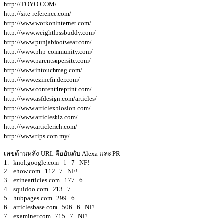
http://TOYO.COM/
http://site-reference.com/
http://www.workoninternet.com/
http://www.weightlossbuddy.com/
http://www.punjabfootwear.com/
http://www.php-community.com/
http://www.parentsupersite.com/
http://www.intouchmag.com/
http://www.ezinefinder.com/
http://www.content4reprint.com/
http://www.asfdesign.com/articles/
http://www.articlexplosion.com/
http://www.articlesbiz.com/
http://www.articlerich.com/
http://www.tips.com.my/
เลขด้านหลัง
URL
คืออันดับ
Alexa
และ
PR
1. knol.google.com 1 7 NF!
2. ehow.com 112 7 NF!
3. ezinearticles.com 177 6
4. squidoo.com 213 7
5. hubpages.com 299 6
6. articlesbase.com 506 6 NF!
7. examiner.com 715 7 NF!