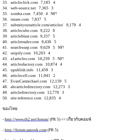
33. articleclick.com 7,185 4
34. web-source.net 7,365 3
35. xomba.com 7,450 4 NF!
36. isnare.com 7,837 5
37. submityourarticle.com/articles/ 9,179 4
38. articlecube.com 9,222 0
39. articleblast.com 9,357 5
40. articletrader.com 9,430 5
41. searchwarp.com 9,629 5 NF!
42. snipsly.com 10,203 4
43. a1articles.com 10,259 5 NF!
44. articlesfactory.com 10,874 4
45. upublish.info 11,459 3
46. articlecell.com 11,941 2
47. EvanCarmichael.com 12,159 5
48. abcarticledirectory.com 12,273 3
49. articledirectory.com 12,770 3
50. site-reference.com 12,835 4
ของไทย
-
http://www.th2.net/forum/
(PR 5) <<
เกี่ยวกับคอมพ์
-
http://forum.sanook.com
(PR 5)