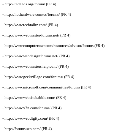
- http://tech.lds.org/forum/ (PR 4)
- http://hothardware.com/cs/forums/ (PR 4)
- http://www.techtalkz.com/ (PR 4)
- http://www.webmaster-forums.net/ (PR 4)
- http://www.computeruser.com/resources/advisor/forums (PR 4)
- http://www.webdesignforums.net/ (PR 4)
- http://www.webmastershelp.com/ (PR 4)
- http://www.geekvillage.com/forums/ (PR 4)
- http://www.microsoft.com/communities/forums (PR 4)
- http://www.websitebabble.com/ (PR 4)
- http://www.v7n.com/forums/ (PR 4)
- http://www.webdigity.com/ (PR 4)
- http://forums.seo.com/ (PR 4)