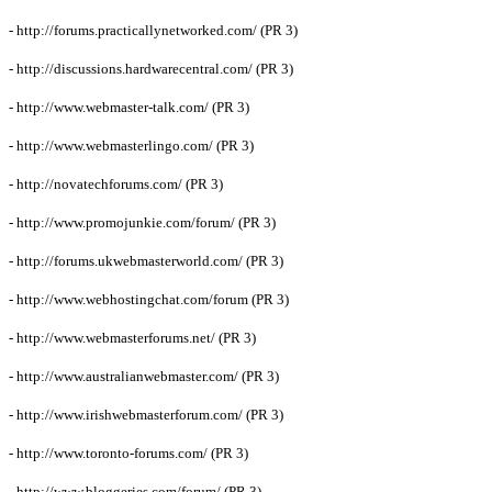
- http://forums.practicallynetworked.com/ (PR 3)
- http://discussions.hardwarecentral.com/ (PR 3)
- http://www.webmaster-talk.com/ (PR 3)
- http://www.webmasterlingo.com/ (PR 3)
- http://novatechforums.com/ (PR 3)
- http://www.promojunkie.com/forum/ (PR 3)
- http://forums.ukwebmasterworld.com/ (PR 3)
- http://www.webhostingchat.com/forum (PR 3)
- http://www.webmasterforums.net/ (PR 3)
- http://www.australianwebmaster.com/ (PR 3)
- http://www.irishwebmasterforum.com/ (PR 3)
- http://www.toronto-forums.com/ (PR 3)
- http://www.bloggeries.com/forum/ (PR 3)