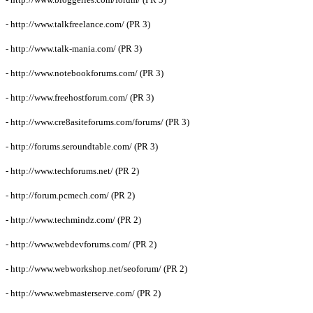
- http://www.talkfreelance.com/ (PR 3)
- http://www.talk-mania.com/ (PR 3)
- http://www.notebookforums.com/ (PR 3)
- http://www.freehostforum.com/ (PR 3)
- http://www.cre8asiteforums.com/forums/ (PR 3)
- http://forums.seroundtable.com/ (PR 3)
- http://www.techforums.net/ (PR 2)
- http://forum.pcmech.com/ (PR 2)
- http://www.techmindz.com/ (PR 2)
- http://www.webdevforums.com/ (PR 2)
- http://www.webworkshop.net/seoforum/ (PR 2)
- http://www.webmasterserve.com/ (PR 2)