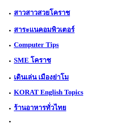
สาวสาวสวยโคราช
สาระแนคอมพิวเตอร์
Computer Tips
SME โคราช
เดินเล่น เมืองย่าโม
KORAT English Topics
ร้านอาหารทั่วไทย