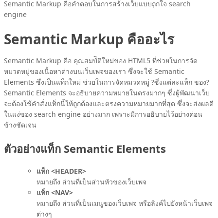
Semantic Markup คือคำตอบในการสร้างเว็บแบบถูกใจ search
engine
Semantic Markup คืออะไร
Semantic Markup คือ คุณสมบัิติใหม่ของ HTML5 ที่ช่วยในการจัด
หมวดหมู่ของเนื้อหาต่างบนเว็บเพจของเรา ซึ่งจะใช้ Semantic
Elements ซึ่งเป็นแท็กใหม่ ช่วยในการจัดหมวดหมู่ ?ซึ่งแต่ละแท็ก ของ?
Semantic Elements จะอธิบายความหมายในตรงมากๆ ซึ่งผู้พัฒนาเว็บ
จะต้องใช้คำสั่งแท็กนี้ให้ถูกต้องและตรงความหมายมากที่สุด ซึ่งจะส่งผลดี
ในแง่ของ search engine อย่างมาก เพราะมีการอธิบายไว้อย่างค่อน
ข้างชัดเจน
ตัวอย่างแท็ก Semantic Elements
แท็ก <HEADER>
หมายถึง ส่วนที่เป็นส่วนหัวของเว็บเพจ
แท็ก <NAV>
หมายถึง ส่วนที่เป็นเมนูของเว็บเพจ หรือลิงค์ไปยังหน้าเว็บเพจ
ต่างๆ