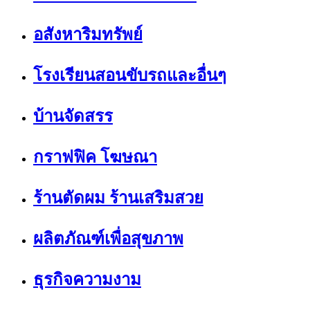
อสังหาริมทรัพย์
โรงเรียนสอนขับรถและอื่นๆ
บ้านจัดสรร
กราฟฟิค โฆษณา
ร้านตัดผม ร้านเสริมสวย
ผลิตภัณฑ์เพื่อสุขภาพ
ธุรกิจความงาม