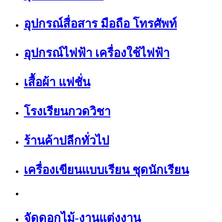
อุปกรณ์สื่อสาร มือถือ โทรศัพท์
อุปกรณ์ไฟฟ้า เครื่องใช้ไฟฟ้า
เสื้อผ้า แฟชั่น
โรงเรียนกวดวิชา
ร้านค้าปลีกทั่วไป
เครื่องเขียนแบบเรียน ชุดนักเรียน
จัดดอกไม้-งานแต่งงาน