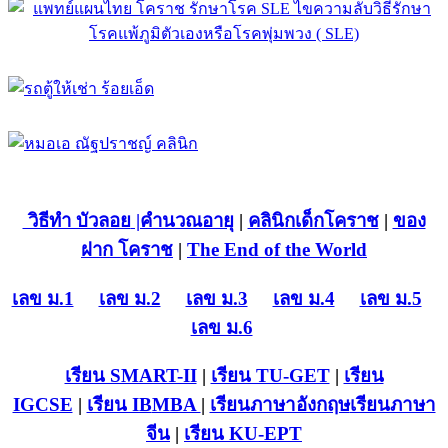
วิธีทำ บัวลอย
|คำนวณอายุ
|
คลินิกเด็กโคราช
|
ของ
ฝาก โคราช
|
The End of the World
เลข ม.1
เลข ม.2
เลข ม.3
เลข ม.4
เลข ม.5
เลข ม.6
เรียน SMART-II
|
เรียน TU-GET
|
เรียน
IGCSE
|
เรียน IB
MBA
|
เรียนภาษาอังกฤษ
เรียนภาษา
จีน
|
เรียน KU-EPT