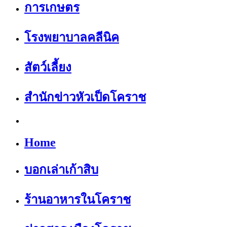
การเกษตร
โรงพยาบาลคลีนิค
สัตว์เลี้ยง
สำนักข่าวหัวเป็ดโคราช
Home
บอกเล่าเก้าสิบ
ร้านอาหารในโคราช