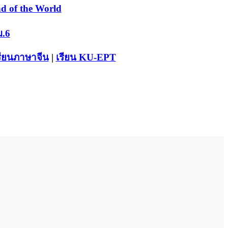
d of the World
ม.6
รียนภาษาจีน
|
เรียน KU-EPT