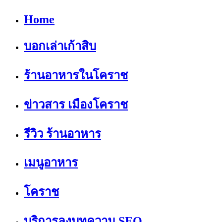
Home
บอกเล่าเก้าสิบ
ร้านอาหารในโคราช
ข่าวสาร เมืองโคราช
รีวิว ร้านอาหาร
เมนูอาหาร
โคราช
บริการลงบทความ SEO