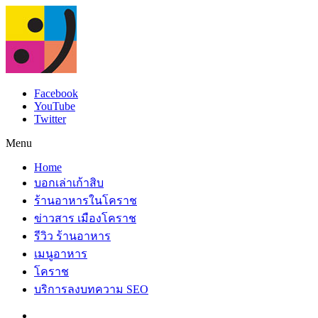
Facebook
YouTube
Twitter
Menu
Home
บอกเล่าเก้าสิบ
ร้านอาหารในโคราช
ข่าวสาร เมืองโคราช
รีวิว ร้านอาหาร
เมนูอาหาร
โคราช
บริการลงบทความ SEO