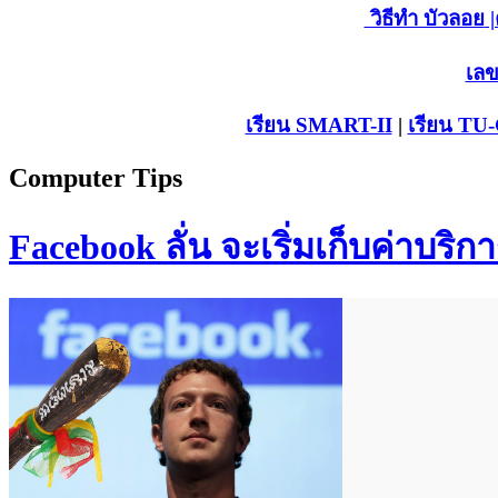
วิธีทำ บัวลอย
|
เลข
เรียน SMART-II
|
เรียน TU
Computer Tips
Facebook ลั่น จะเริ่มเก็บค่าบริก