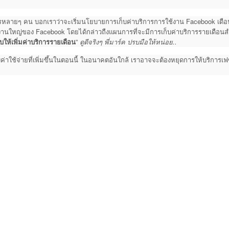
งใครหลายๆ คน บอกเราว่าจะเริ่มนโยบายการเก็บค่าบริการการใช้งาน Facebook เดือน
นใหญ่ของ Facebook โดยได้กล่าวถืงแผนการที่จะมีการเก็บค่าบริการรายเดือนสำหรับ
ับให้เพิ่มค่าบริการรายเดือน
”
ดูดีจริงๆ พี่มาร์ค ปรบมือให้หน่อย..
ับค่าใช้จ่ายที่เพิ่มขึ้นในตอนนี้ ในอนาคตอันใกล้ เราอาจจะต้องหยุดการให้บริการเฟ