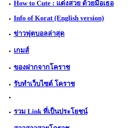
How to Cute : แต่งสวย ด้วยมือเธอ
Info of Korat (English version)
ข่าวฟุตบอลล่าสุด
เกมส์
ของฝากจากโคราช
รับทำเว็บไซต์ โคราช
รวม Link ที่เป็นประโยชน์