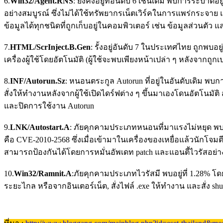
6.
Win32/Agent.RNS
: ยังคงอยู่ที่อันดับ 6 เช่นเดิม พบการระบา
อย่างสมบูรณ์ ซึ่งไม่ได้ใช้ทรัพยากรเน็ตเวิร์คในการแพร่กระจาย
ข้อมูลได้ทุกชนิดที่ถูกเก็บอยู่ในคอมพิวเตอร์ เช่น ข้อมูลส่วนตัว
7.
HTML/ScrInject.B.Gen
: รั้งอยู่อันดับ 7 ในประเทศไทย ถูกพบอยู
เครื่องผู้ใช้โดยอัตโนมัติ (ผู้ใช้จะพบเพียงหน้าเปล่า ๆ หลังจากถู
8.
INF/Autorun.Sz
: หนอนตระกูล Autorun ที่อยู่ในอันดับเดิม พบกา
สั่งให้ทำงานหลังจากผู้ใช้เปิดไดร์ฟต่าง ๆ ขึ้นมาเองโดนอัตโนม
และปิดการใช้งาน Autorun
9.
LNK/Autostart.A
: ภัยคุกคามประเภทหนอนที่มาแรงไม่หยุด พบกา
คือ CVE-2010-2568 ซึ่งเมื่อเข้ามาในเครื่องของเหยื่อแล้วนักโจมต
สามารถป้องกันได้โดยการหมั่นอัพเดท patch และแอนตี้ไวรัสอย่
10.
Win32/Ramnit.A
:ภัยคุกคามประเภทไวรัสมี พบอยู่ที่ 1.28% 
ระยะไกล หรือจากอินเตอร์เน็ต, สั่งไฟล์ .exe ให้ทำงาน และสั่ง sh