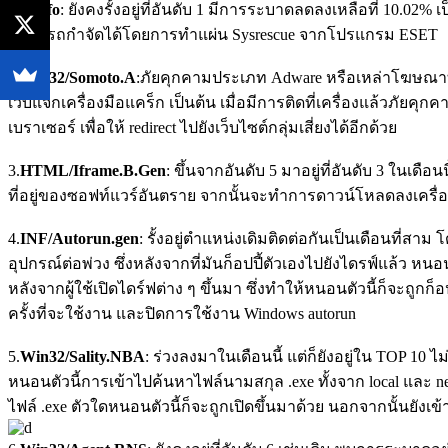
1.
Defo
: ยังคงรั้งอยู่ที่อันดับ 1 มีการระบาดลดลงเหลือที่ 10.0
สามารถกำจัดได้โดยการทำแผ่น Sysrescue จากโปรแกรม ESET
2.
Win32/Somoto.A
:ภัยคุกคามประเภท Adware หรือเหล่าโฆษณาที่เพ
เว็บแจกเครื่องมือแคร็ก เป็นต้น เมื่อมีการติดที่เครื่องแล้วภัยค
เบราเซอร์ เพื่อให้ redirect ไปยังเว็บไซต์กลุ่มเสี่ยงได้อีกด้วย
3.
HTML/Iframe.B.Gen
: ขึ้นจากอันดับ 5 มาอยู่ที่อันดับ 3 ในเ
ที่อยู่ของซอฟท์แวร์อันตราย จากนั้นจะทำการดาวน์โหลดลงเครื่อ
4.
INF/Autorun.gen
: รั้งอยู่ตำแหน่งเดิมติดต่อกันเป็นเดือนที
อุปกรณ์ต่อพ่วง ซึ่งหลังจากที่มันก็อปปี้ตัวเองไปยังไดรฟ์แล้ว หนอ
หลังจากผู้ใช้เปิดไดร์ฟต่าง ๆ ขึ้นมา ซึ่งทำให้หนอนตัวนี้ก็จะ
ครั้งที่จะใช้งาน และปิดการใช้งาน Windows autorun
5.
Win32/Sality.NBA
: ร่วงลงมาในเดือนนี้ แต่ก็ยังอยู่ใน TOP 1
หนอนตัวนี้การเข้าไปค้นหาไฟล์นามสกุล .exe ทั้งจาก local และ 
ไฟล์ .exe ตัวใดหนอนตัวนี้ก็จะถูกเปิดขึ้นมาด้วย นอกจากนั้น