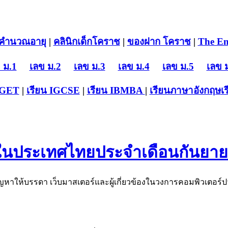
คำนวณอายุ
|
คลินิกเด็กโคราช
|
ของฝาก โคราช
|
The En
 ม.1
เลข ม.2
เลข ม.3
เลข ม.4
เลข ม.5
เลข 
-GET
|
เรียน IGCSE
|
เรียน IB
MBA
|
เรียนภาษาอังกฤษ
เ
สุดในประเทศไทยประจำเดือนกันยา
งปัญหาให้บรรดา เว็บมาสเตอร์และผู้เกี่ยวข้องในวงการคอมพิวเตอร