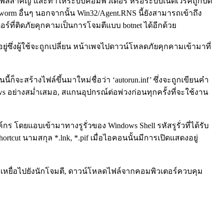
ลบไฟล์สำคัญ และทำให้ระบบคอมพิวเตอร์ หรือระบบเน็ตเวิร์คถูกปิด
orm อื่นๆ นอกจากนั้น Win32/Agent.RNS นี้ยังสามารถเข้าถึง
ตอร์ที่ติดภัยคุกคามเป็นการโจมตีแบบ botnet ได้อีกด้วย
s อยู่ซึ่งผู้ใช้จะถูกเปลี่ยน หน้าเพจไปดาวน์โหลดภัยคุกคามเข้ามาที่
้ก็จะสร้างไฟล์ขึ้นมาใหม่ชื่อว่า ‘autorun.inf’ ซึ่งจะถูกเขียนคำ
s อย่างสม่ำเสมอ, สแกนอุปกรณ์ต่อพ่วงก่อนทุกครั้งที่จะใช้งาน
โดยแอบเข้ามาทางรูรั่วของ Windows Shell รหัสรูรั่วที่ได้รับ
rtcut นามสกุล *.lnk, *.pif เมื่อไอคอนนั้นมีการเปิดแสดงอยู่
งเหยื่อไปยังนักโจมตี, ดาวน์โหลดไฟล์จากคอมพิวเตอร์ควบคุม