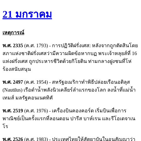
21 มกราคม
เหตุการณ์
พ.ศ. 2335
(ค.ศ. 1793) - การปฏิวัติฝรั่งเศส: หลังจากถูกตัดสินโดย
สภาแห่งชาติฝรั่งเศสว่ามีความผิดข้อหากบฏ พระเจ้าหลุยส์ที่ 16
แห่งฝรั่งเศส ถูกประหารชีวิตด้วยกิโยติน ท่ามกลางฝูงชนที่โห่
ร้องสนับสนุน
พ.ศ. 2497
(ค.ศ. 1954) - สหรัฐอเมริกาทำพิธีปล่อยเรือนอติลุส
(Nautilus) เรือดำน้ำพลังนิวเคลียร์ลำแรกของโลก ลงน้ำที่แม่น้ำ
เทมส์ มลรัฐคอนเนตทิคั
พ.ศ. 2519
(ค.ศ. 1976) - เครื่องบินคองคอร์ด เริ่มบินเพื่อการ
พาณิชย์เป็นครั้งแรกที่ลอนดอน ปารีส บาห์เรน และรีโอเดจาเน
โร
พ.ศ. 2526
(ค.ศ. 1983) - ประเทศไทยให้สัตยาบันในอนุสัญญาว่า