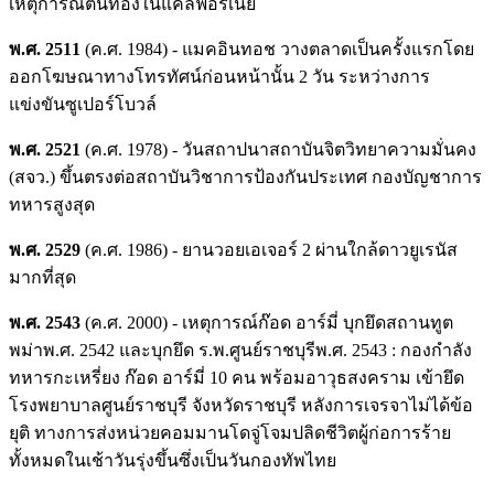
เหตุการณ์ตื่นทองในแคลิฟอร์เนีย
พ.ศ. 2511
(ค.ศ. 1984) - แมคอินทอช วางตลาดเป็นครั้งแรกโดย
ออกโฆษณาทางโทรทัศน์ก่อนหน้านั้น 2 วัน ระหว่างการ
แข่งขันซูเปอร์โบวล์
พ.ศ. 2521
(ค.ศ. 1978) - วันสถาปนาสถาบันจิตวิทยาความมั่นคง
(สจว.) ขึ้นตรงต่อสถาบันวิชาการป้องกันประเทศ กองบัญชาการ
ทหารสูงสุด
พ.ศ. 2529
(ค.ศ. 1986) - ยานวอยเอเจอร์ 2 ผ่านใกล้ดาวยูเรนัส
มากที่สุด
พ.ศ. 2543
(ค.ศ. 2000) - เหตุการณ์ก๊อด อาร์มี่ บุกยึดสถานทูต
พม่าพ.ศ. 2542 และบุกยึด ร.พ.ศูนย์ราชบุรีพ.ศ. 2543 : กองกำลัง
ทหารกะเหรี่ยง ก๊อด อาร์มี่ 10 คน พร้อมอาวุธสงคราม เข้ายึด
โรงพยาบาลศูนย์ราชบุรี จังหวัดราชบุรี หลังการเจรจาไม่ได้ข้อ
ยุติ ทางการส่งหน่วยคอมมานโดจู่โจมปลิดชีวิตผู้ก่อการร้าย
ทั้งหมดในเช้าวันรุ่งขึ้นซึ่งเป็นวันกองทัพไทย