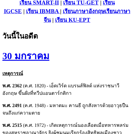
เรียน SMART-II
|
เรียน TU-GET
|
เรียน
IGCSE
|
เรียน IB
MBA
|
เรียนภาษาอังกฤษ
เรียนภาษา
จีน
|
เรียน KU-EPT
วันนี้ในอดีต
30 มกราคม
เหตุการณ์
พ.ศ. 2362
(ค.ศ. 1820) - เอ็ดเวิร์ด แบรนส์ฟิลด์ แห่งราชนาวี
อังกฤษ ขึ้นฝั่งที่ทวีปแอนตาร์กติกา
พ.ศ. 2491
(ค.ศ. 1948) - มหาตมะ คานธี ถูกสังหารด้วยอาวุธปืน
จนถึงแก่ความตาย
พ.ศ. 2515
(ค.ศ. 1972) - เกิดเหตุการณ์นองเลือดเมื่อทหารพลร่ม
ของสหราชอาณาจักร ยิงผู้ชุมนุมเรียกร้องสิทธิพลเมืองชาว