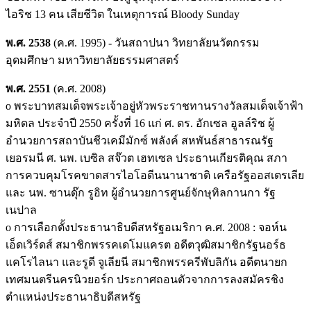
ไอริช 13 คน เสียชีวิต ในเหตุการณ์ Bloody Sunday
พ.ศ. 2538
(ค.ศ. 1995) - วันสถาปนา วิทยาลัยนวัตกรรม
อุดมศึกษา มหาวิทยาลัยธรรมศาสตร์
พ.ศ. 2551
(ค.ศ. 2008)
o พระบาทสมเด็จพระเจ้าอยู่หัวพระราชทานรางวัลสมเด็จเจ้าฟ้า
มหิดล ประจำปี 2550 ครั้งที่ 16 แก่ ศ. ดร. อักเซล อูลล์ริช ผู้
อำนวยการสถาบันชีวเคมีมักซ์ พลังค์ สหพันธ์สาธารณรัฐ
เยอรมนี ศ. นพ. เบซิล สจ๊วต เฮทเซล ประธานเกียรติคุณ สภา
การควบคุมโรคขาดสารไอโอดีนนานาชาติ เครือรัฐออสเตรเลีย
และ นพ. ซานดุ๊ก รูอิท ผู้อำนวยการศูนย์จักษุทิลกานกา รัฐ
เนปาล
o การเลือกตั้งประธานาธิบดีสหรัฐอเมริกา ค.ศ. 2008 : จอห์น
เอ็ดเวิร์ดส์ สมาชิกพรรคเดโมแครต อดีตวุฒิสมาชิกรัฐนอร์ธ
แคโรไลนา และรูดี จูเลียนี สมาชิกพรรครีพับลิกัน อดีตนายก
เทศมนตรีนครนิวยอร์ก ประกาศถอนตัวจากการลงสมัครชิง
ตำแหน่งประธานาธิบดีสหรัฐ