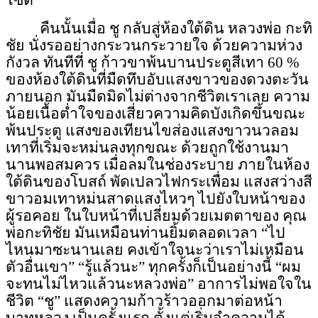
ไซตี้”
คืนนั้นเมื่อ ชู กลับสู่ห้องใต้ดิน หลวงพ่อ กะทิ
ชัย นั่งรออย่าง
กระวนกระ
วายใจ ด้วยความห่วง
กังวล ทันทีที่ ชู ก้าวขาพ้นบานประตูสีเทา 60
%
ของห้องใต้ดินที่มืดทึบอับแสงขาวของดวงตะวัน
ภายนอก มันมืดมิดไม่ต่างจากชีวิตเราเลย ความ
น้อยเนื้อต่ำใจของเสี่ยวความคิดบังเกิดขึ้นขณะ
พ้นประตู แสงของเทียนไขส่องแสงขาวนวลอม
เทาที่เริ่มจะหม่นลงทุกขณะ ด้วยถูกใช้งานมา
นานพอสมควร เมื่อลมในช่องระบาย ภายในห้อง
ใต้ดินของโบสถ์ พัด
เปลวไฟกระเพื่อม
แสงสว่างสี
ขาวอมเทาหม่นสาดแสงไหวๆ ไปยังใบหน้าของ
ผู้รอคอย ในใบหน้าที่เปลี่ยมด้วยเมตตาของ คุณ
พ่อกะทิชัย มันเหมือนท่านยิ้มตลอดเวลา “ไป
ไหนมาซะนานเลย คงเข้าใจนะว่าเราไม่เหมือน
ตัวอื่นเขา” “รู้แล้วนะ” ทุกครั้งก็เป็นอย่างนี้ “ผม
จะทนไม่ไหวแล้วนะหลวงพ่อ” อาการไม่พอใจใน
ชีวิต “ชู” แสดงความก้าวร้าวออกมาต่อหน้า