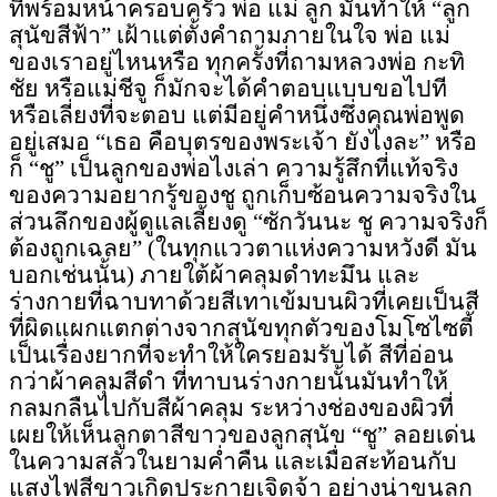
ที่พร้อมหน้าครอบครัว พ่อ แม่ ลูก มันทำให้ “ลูก
สุนัขสีฟ้า” เฝ้าแต่ตั้งคำถามภายในใจ พ่อ แม่
ของเราอยู่ไหนหรือ ทุกครั้งที่ถามหลวงพ่อ กะทิ
ชัย หรือแม่ชีจู ก็มักจะได้คำตอบแบบขอไปที
หรือเลี่ยงที่จะตอบ แต่มีอยู่คำหนึ่งซึ่งคุณพ่อพูด
อยู่เสมอ “เธอ คือบุตรของพระเจ้า ยังไงละ” หรือ
ก็ “ชู” เป็นลูกของพ่อไงเล่า ความรู้สึกที่แท้จริง
ของความอยากรู้ของชู ถูกเก็บซ้อนความจริงใน
ส่วนลึกของผู้ดูแลเลี้ยงดู “ซักวันนะ ชู ความจริงก็
ต้องถูกเฉลย” (ในทุกแววตาแห่งความหวังดี มัน
บอกเช่นนั้น) ภายใต้ผ้าคลุม
ดำทะมึน
และ
ร่างกายที่ฉาบทาด้วยสีเทาเข้มบนผิวที่เคยเป็นสี
ที่ผิดแผกแตกต่างจากสุนัขทุกตัวของโมโซไซตี้
เป็นเรื่องยากที่จะทำให้ใครยอมรับได้ สีที่อ่อน
กว่าผ้าคลุมสีดำ ที่ทาบนร่างกายนั้นมันทำให้
กลมกลืน
ไปกับสีผ้าคลุม ระหว่างช่องของผิวที่
เผยให้เห็นลูกตาสีขาวของลูกสุนัข “ชู” ลอยเด่น
ในความสลัวในยามค่ำคืน และเมื่อสะท้อนกับ
แสงไฟสีขาวเกิดประกายเจิดจ้า อย่างน่าขนลุก