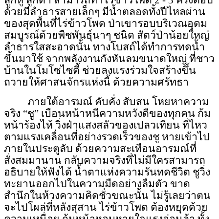
ลูกหู ลูกตา สามารถทำไร่ข้าวโพด 2 - 3 ครั้งต่อปี
ด้วยมีลำธารสายเล็กๆ มีน้ำตลอดทั้งปีไหลผ่าน
ของสุดพื้นที่ไร่ข้าวโพด ป่าเขารอบบริเวณอุดม
สมบูรณ์ด้วยพืชพันธุ์นาๆ ชนิด สัตว์ป่าน้อยใหญ่
ลำธารใสสะอาดนั้น ทางโบสถ์ได้ทำการทดน้ำ
ขึ้นมาใช้ จากพลังงานกังหันลมขนาดใหญ่ ที่ชาว
บ้านในโมโซไซตี้ ช่วยลงแรงร่วมใจสร้างขึ้น
ถวายให้ศาสนจักร
แห่งนี้ ด้วยความศรัทธา
ภายใต้อารมณ์
คับคั่ง สับสน
โหยหาความ
จริง “ชู” เบือนหน้าหนีความหวังดีของทุกคน ก้ม
หน้าร้องไห้ วิ่งฝ่าแสงสลัวของเปลวเทียน ที่ไหว
ตามแรงเคลื่อนที่อย่างรวดเร็วของชู หายเข้าไป
ภายในประตูลับ ด้วยความสะเทือนอารมณ์ที่
สั่งสมมานาน กลับความจริงที่ไม่มีใครสามารถ
อธิบายให้ฟังได้ น้ำตาแห่งความรันทดชีวิต ชูวิ่ง
ทะยานออกไปในความมืดอย่างลืมตัว ขาด
สำนึกในห้วงความคิดชั่วขณะนั้น ไม่รู้
เลยว่าตน
จะไปโผล่
ที่หลังสุสาน ไร่ข้าวโพด ต้องหยุดด้วย