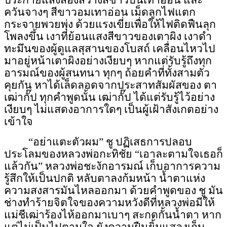
ประกายแสงส่องสว่างสีขาวปนเทาอ่อน และ
ควันจางๆ สีขาวอมเทาอ่อน เม็ดลูกไฟแตก
กระจายพวยพุ่ง ด้วยแรงเขี่ยเพื่อให้ไฟติดฟืนลุก
โพลงขึ้น เงาที่ย้อนแสงสีขาวของเตาผิง เงา
ดำ
ทะมึน
ของผู้ดูแลสุสานของโบสถ์ เคลื่อนไหวไป
มาอยู่หน้าเตาผิงอย่างเงียบๆ หากแต่รับรู้ถึงทุก
อารมณ์ของผู้สนทนา ทุกๆ ถ้อยคำที่ทั้งสามตัว
คุยกัน หาได้เล็ดลอดจากประสาทสัมผัสของ ตา
เฒ่ากั๊ป ทุกคำพูดนั้น เฒ่ากั๊ป ได้แต่รับรู้ไว้อย่าง
เงียบๆ ไม่แสดงอาการใดๆ เป็นผู้เฝ้าสังเกตอย่าง
เข้าใจ
“อย่าแตะตัวผม” ชู ปฏิเสธการปลอบ
ประโลมของหลวงพ่อกะทิชัย “เอาละตามใจเธอก็
แล้วกัน” หลวงพ่อ
ชะงัก
อารมณ์ เก็บอาการความ
รู้สึกให้เป็นปกติ หลับตาลงก้มหน้า น้ำตาแห่ง
ความสงสารมันไหลออกมา ด้วยคำพูดของ ชู มัน
ช่างทำร้ายจิตใจของความหวังดีที่หลวงพ่อมีให้
แม่ชีเฒ่าร้องไห้ออกมาเบาๆ สะกดกั้นน้ำตา หาก