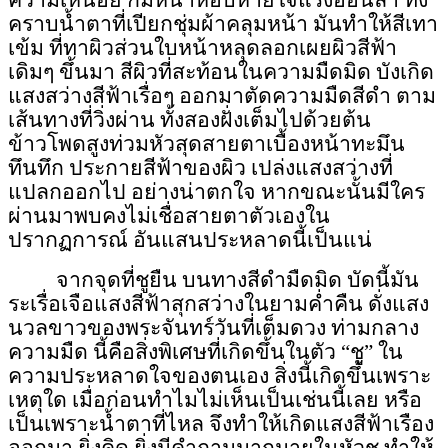
ความเหนื่อย ก้มหน้าหอบหายใจแรงอ่อนล้า ทั้ง
คราบน้ำตาที่เปียกชุ่มผ้าคลุมหน้า มันทำให้สีเทา
เข้ม ที่ทาผิวส่วนใบหน้าหลุดลอกเผยผิวสีฟ้า
เดิมๆ ขึ้นมา สีผิวที่สะท้อนในความมืดมิด บังเกิด
แสงสว่างสีฟ้าเรื่อๆ ออกมาตัดความมืดสีดำ ตาม
เส้นทางที่วิ่งผ่าน ทั้งสองฝั่งเต็มไปด้วยต้น
ข้าวโพดสูงท่วมหัวสุดสายตาเบื้องหน้า
ทะมึน
ทึนทึก
ประกายสีฟ้าของผิว เปล่งแสงสว่างที่
แปลกออกไป อย่างน่าตกใจ หากขณะนั้นมีใคร
ผ่านมาพบคงไม่เชื่อสายตาตัวเองใน
ปรากฏการณ์
อันแสนประหลาดนี้เป็นแน่
จากจุดที่ชูยืน บนทางสีดำมืดมิด บัดนี้มัน
ระเรื่อเจือแสงสีฟ้าสุกสว่างในยามค่ำคืน ดั่งแสง
นวลขาวของพระจันทร์วันที่เต็มดวง ท่ามกลาง
ความมืด นี้คือสิ่งพิเศษที่เกิดขึ้นในตัว “ชู” ใน
ความประหลาดใจของตนเอง สิ่งนี้เกิดขึ้นเพราะ
เหตุใด เมื่อก่อนทำไมไม่เห็นเป็นเช่นนี้เลย หรือ
เป็นเพราะน้ำตาที่ไหล จึงทำให้เกิดแสงสีฟ้าเรือง