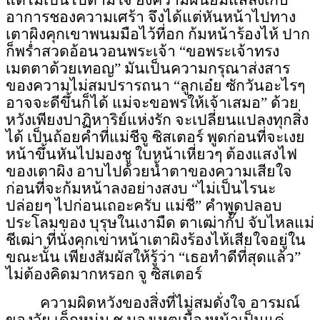
แต่ไม่เป็นไปตามใจ ยังความฝืนยิ้มแสลงเก็บ
อาการชองความเศร้า จึงได้แต่หันหน้าไปทาง
เตาผิงคุกเขาพนมมือไว้ที่อก ก้มหน้าร้องไห้ ปาก
ก็
พร่ำ
สวดอ้อนวอนพระเจ้า “ขอพระเจ้าทรง
เมตตาด้วยเทอญ” มันเป็นความกรุณาส่งสาร
ของความไม่สมปรารถนา “ลูกเอ๋ย ซักวันอะไรๆ
อาจจะดีขึ้นก็ได้ แม่จะขอพรให้เจ้าเสมอ” ด้วย
หวังเพียง
ปาฏิหาริย์แห่งรัก
จะเปลี่ยนแปลงทุกสิ่ง
ได้ เป็นถ้อยคำที่แม่ชีจู
ซิสเตอร์
พูดก่อนที่จะเงย
หน้าขึ้นหันไปมองชู ใบหน้าเหี่ยวๆ ต้องแสงไฟ
ของเตาผิง อาบไปด้วยน้ำตาของความเสียใจ
ก่อนที่จะก้มหน้าลงอย่างสงบ “ไม่เป็นไรนะ
ปล่อยๆ ไปก่อนเถอะครับ แม่ชี” คำพูดปลอบ
ประโลมของ บุรุษในเงามืด ตาเฒ่ากั๊ป จับไหลแม่
ชีเฒ่า ที่นั่งคุกเข่าหน้าเตาผิง
ร้องไห้เสียใจ
อยู่ใน
ขณะนั้น เพียงสัมผัสให้รู้ว่า “เธอทำดีที่สุดแล้ว”
ไม่ต้องคิดมากหรอก จู
ซิสเตอร์
ความผิดหวังของสิ่งที่ไม่สมดั่งใจ อารมณ์