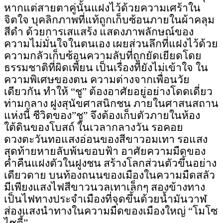
หากแต่สายตาคู่นั้นแฝงไว้ด้วยความเศร้าใน
จิตใจ
บุคลิกภาพ
ที่แท้ถูกเก็บซ้อนภายในผ้าคลุม
สีดำ ด้วยการ
เสแสร้ง
แสดงภาพลักษณ์ของ
ความไม่มั่นใจในตนเอง เผยส่วนลึกที่แฝงไว้ด้วย
ความกลัวเก็บซ้อนความลับที่
ถูกยัดเยียด
โดย
ธรรมชาติที่ผิดเพี้ยน เป็นเรื่องที่ยังไม่เข้าใจ ใน
ความพิเศษของตน ความต่างจากเพื่อนวัย
เดียวกัน ทำให้ “ชู” ต้องอาศัยอยู่อย่างโดดเดี่ยว
ท่ามกลาง ฝูงสุนัข
ศาสนิกชน
ภายในศาสนสถาน
แห่งนี้ ชีวิตของ”ชู” จึงต้องเก็บตัวภายในห้อง
ใต้ดินของโบสถ์ ในเวลากลางวัน รอคอย
ดวงตะวันทอแสงอ่อนของสีขาวอมเทา รอแสง
สุดท้ายหายลับพ้นขอบฟ้า อาศัยความมืดของ
ค่ำคืนแฝงตัวในฝูงชน สร้างโลกส่วนตัวขึ้นอย่าง
เดียวดาย บนท้องถนนของเมืองในความมืดสลัว
มีเพียงแสงไฟสีขาวนวลเทาเล็กๆ สองข้างทาง
เป็นไฟทางประจำเมืองที่จุดขึ้นด้วยน้ำมันวาฬ
ส่องแสงนำทางในความมืดของเมืองใหญ่ “โมโซ