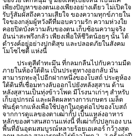
ของวัย เด็กหนุ่ม ชู มองเหตุเบื้องหน้าเป็นแค่
เพียงปัญหาของตนเองเพียงอย่างเดียว ไม่เปิดใจ
รับรู้สัมผัสถึงความเสียใจ ของความทุกข์ภายใน
ใจของกลุ่มผู้หวังดีที่มอบความรัก ความห่วงใย
คอยปิดบังความลับของตน เก็บซ้อนความจริง
อัน
น่าสะพรึงกลัว
เพียงเพื่อให้ชีวิตน้อยๆ นั้น ได้
ดำรงค์
อยู่อย่างปกติสุข และปลอดภัยในสังคม
โมโซไซตี้ แห่งนี้
ประตูสี
ดำทะมึน
ที่กลมกลืนไปกับความมืด
ภายในห้องใต้ดิน เป็นประตูทางออกลับ มัน
สามารถทะลุไปอีกฝากหนึ่งของโบสถ์ ประตูห้อง
ใต้ดินที่เชื่อมทางลับออกไปยังหลังสุสาน ด้าน
หลังสุสานเป็นทุ่งข้าวโพด มีโรงนาเก่าๆ สำหรับ
เก็บอุปกรณ์ และผลิตผลทางการเกษตร เมล็ด
พันธุ์ตากแห้งเพื่อใช้ปลูกในฤดูต่อไปของโบสถ์
จากการดูแลของตาเฒ่ากั๊ป เป็นแหล่งอาหาร
หลักของ
ศาสนสถาน
แห่งนี้ ที่เฒ่ากั๊ปปลูกเอง บน
พื้นที่อันอุดมสมบูรณ์หลายร้อยเอเคอร์ กว้างสุด