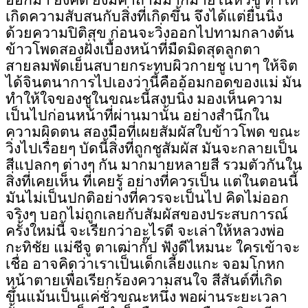
ออกมา ยิ่งคิด ยิ่งมีคำถามมากมายในหัวชู ทำให้
เกิดความสับสนกับสิ่งที่เกิดขึ้น จึงได้แต่ยื่นนิ่ง
ด้วยความปิติสุข ก่อนจะวิ่งออกไปทามกลางต้น
ข้าวโพดสองฝั่งเบื้องหน้าที่มืดมิดสุดลูกตา
สายลมพัดเย็นสบายกระทบผิวกายชู เบาๆ ให้จิต
ได้
จินตนาการ
ไปเองว่านี้คืออ้อมกอดของแม่ มัน
ทำให้ใจของชูในขณะนี้สงบนิ่ง มองเห็นความ
เป็นไปก่อนหน้าที่ผ่านมานั้น อย่างสำนึกใน
ความผิดตน สองมือที่เผยสัมผัสใบข้าวโพด ขณะ
วิ่งไปเรื่อยๆ บัดนี้สิ่งที่ถูกชูสัมผัส มันจะกลายเป็น
สีแปลกๆ ต่างๆ กัน มากมายหลายสี รวมตัวกันใน
สิ่งที่เคยเห็น ที่เคยรู้ อย่างที่ควรเป็น แต่ในตอนนี้
มันไม่เป็นปกติอย่างที่ควรจะเป็นไป คิดไม่ออก
จริงๆ บอกไม่ถูกเลยกับสัมผัสของประสบการณ์
ครั้งใหม่นี้ จะเรียกว่าอะไรดี จะเล่าให้หลวงพ่อ
กะทิชัย แม่ชีจู ตาเฒ่ากั๊ป ฟังดีไหมนะ ใครเข้าจะ
เชื่อ อาจคิดว่าเราเป็นเด็กเลี้ยงแกะ จอมโกหก
หน้าตายเพื่อเรียกร้องความสนใจ สีสันต์ที่เกิด
ขึ้นแม้นเป็นแค่ชั่วขณะหนึ่ง พอผ่านระยะเวลา