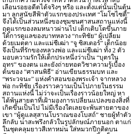
เก็บกักความทรงจำที่หวาดหวั่น กาลเวลา
ลบ
เลือนรอยอดีต
ได้จริงๆ หรือ และตั้งแต่นั้นเป็นต้น
มา ลูกสุนัขสีฟ้าตัวแรกของประเทศ “โมโซไซตี้”
จึงได้เป็นส่วนหนึ่งของชุมชนศาสนสถานแห่งนี้
ฤดูแรกของลมหนาวผ่านไป เด็กเติบโตขึ้นภาย
ใต้การดูแลของบาทหลวง “กะทิชัย” ผู้เปลี่ยม
ด้วยเมตตา และแม่ชีเฒ่า “จู
ซิสเตอร์”
เด็กน้อย
จึงเป็นที่รักของหลวงพ่อ และแม่ชีเฒ่า ทั้ง 2 ตัว
มอบความรักให้เด็กประหนึ่งว่าเป็น “บุตรใน
อุทร” ของตน และยังถ่ายทอดวิชาความรู้เบื้อง
ต้นของ ”
ศาสนพิธี
” อ่านเขียนธรรมบท
และ
“พระวจนะ”
แห่งคำสอน
ของพระเจ้า
จากหลวง
พ่อ กะทิชัย เรื่องราวความเป็นไปภายในธรรม
สถานแห่งนี้ ไม่ว่าจะเป็นเรื่องราวน้อยใหญ่ หา
ได้พ้นสายตาที่เฝ้ามองการเปลี่ยนแปลงของสิ่งที่
เกิดขึ้นเป็นไป ไม่มีเรื่องใดเลยจะพ้นสายตาของ
เขา “
ผู้ดูแลสุสานโบราณ
ของโบสถ์” ชายผู้ทำตัว
ลึกลับ น่าสะพรึงกลัวในรูปลักษณ์ภายนอก ตาแก่
ในชุดคลุมยาวสีเทาหม่น ใส่หมวกปีกติดบน