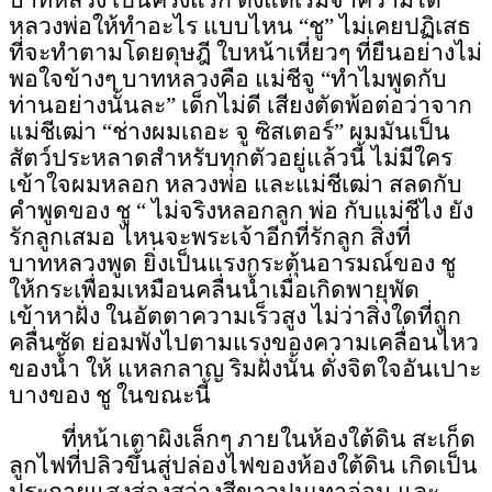
บาทหลวง เป็นครั้งแรก ตั้งแต่เริ่มจำความได้
หลวงพ่อให้ทำอะไร แบบไหน “ชู” ไม่เคย
ปฏิเสธ
ที่จะทำตามโดย
ดุษฎี
ใบหน้าเหี่ยวๆ ที่ยืนอย่างไม่
พอใจข้างๆ บาทหลวงคือ แม่ชีจู “ทำไมพูดกับ
ท่านอย่างนั้นละ” เด็กไม่ดี เสียงตัดพ้อต่อว่าจาก
แม่ชีเฒ่า “ช่างผมเถอะ จู
ซิสเตอร์
” ผมมันเป็น
สัตว์ประหลาดสำหรับทุกตัวอยู่แล้วนี้ ไม่มีใคร
เข้าใจผมหลอก หลวงพ่อ และแม่ชีเฒ่า สลดกับ
คำพูดของ ชู “ ไม่จริงหลอกลูก พ่อ กับแม่ชีไง ยัง
รักลูกเสมอ ไหนจะพระเจ้าอีกที่รักลูก สิ่งที่
บาทหลวงพูด ยิ่งเป็นแรงกระตุ้นอารมณ์ของ ชู
ให้
กระเพื่อม
เหมือนคลื่นน้ำเมื่อเกิดพายุพัด
เข้าหาฝั่ง ในอัตตาความเร็วสูง ไม่ว่าสิ่งใดที่ถูก
คลื่นซัด ย่อมพังไปตามแรงของความเคลื่อนไหว
ของน้ำ
ให้ แหลกลาญ ริมฝั่งนั้น
ดั่งจิตใจอันเปาะ
บางของ ชู ในขณะนี้
ที่หน้าเตาผิงเล็กๆ ภายในห้องใต้ดิน สะเก็ด
ลูกไฟที่ปลิวขึ้นสู่ปล่องไฟของห้องใต้ดิน เกิดเป็น