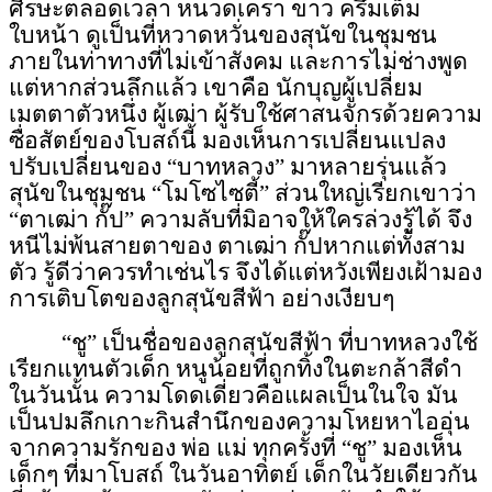
ศีรษะตลอดเวลา
หนวดเครา ขาว ครึ้ม
เต็ม
ใบหน้า ดูเป็นที่หวาดหวั่นของสุนัขในชุมชน
ภายในท่าทางที่ไม่เข้าสังคม และการไม่ช่างพูด
แต่หากส่วนลึกแล้ว เขาคือ นักบุญผู้เปลี่ยม
เมตตาตัวหนึ่ง ผู้เฒ่า ผู้รับใช้
ศาสนจักร
ด้วยความ
ซื่อสัตย์ของโบสถ์นี้ มองเห็นการเปลี่ยนแปลง
ปรับเปลี่ยนของ “บาทหลวง” มาหลายรุ่นแล้ว
สุนัขในชุมชน “โมโซไซตี้” ส่วนใหญ่เรียกเขาว่า
“ตาเฒ่า กั๊ป” ความลับที่มิอาจให้ใคร
ล่วงรู้
ได้ จึง
หนีไม่พ้นสายตาของ ตาเฒ่า กั๊ป
หากแต่ทั้งสาม
ตัว รู้ดีว่าควรทำเช่นไร จึงได้แต่หวังเพียงเฝ้ามอง
การเติบโตของลูกสุนัขสีฟ้า อย่างเงียบๆ
“ชู” เป็นชื่อของลูกสุนัขสีฟ้า ที่บาทหลวงใช้
เรียกแทนตัวเด็ก หนูน้อยที่ถูกทิ้งในตะกล้าสีดำ
ในวันนั้น ความโดดเดี่ยวคือแผลเป็นในใจ มัน
เป็นปมลึกเกาะกินสำนึกของความโหยหาไออุ่น
จากความรักของ พ่อ แม่ ทุกครั้งที่ “ชู” มองเห็น
เด็กๆ ที่มาโบสถ์ ในวันอาทิตย์ เด็กในวัยเดียวกัน