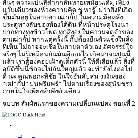
สั้นๆ ความเป็นสีดำก็กลืนหายเหมือนเดิม เพียง
แว๊บเดียว
ของห้วงความคิด ชู หารู้ไม่ว่าสิ่งที่เกิด
ขึ้นมันอยู่ในสายตา เฒ่ากั๊ป ในความมืดหลัง
ประตูทางลับของห้องใต้ดิน ที่หน้าประตูโรงนา
ปากทางทุ่งข้าวโพด ทุกสิ่งอยู่ในความจดจำของ
ตาเฒ่ากั๊ป หากแต่ครั้งนี้ กั๊ปต้องยืนตัวแข็งในสิ่ง
ที่เห็น ไม่อาจจะเชื่อในสายตาตัวเอง
อัศจรรย์
ใจ
จริงๆ ไม่รู้เหมือนกันมันคืออะไร เกิดมาจนปูนนี้
แล้ว เราต้องคอยเฝ้าดูเด็กตัวนี้ ให้ดีเสียแล้ว สิ่งที่
อุบัติขึ้นนี้ชักจะไปกันใหญ่แล้ว จะทำยังไงต่อไป
ดี นะ คุณพ่อกะทิชัย ในใจอันสับสน งงงันของ
“เฒ่ากั๊ป
” บ่นพรึมพรำ ไปตามเรื่องของสุนัขชรา
ภายในใจเพียงลำพังตัวเดียว
จบบท สัมผัสแรกของความเปลี่ยนแปลง ตอนที่ 2