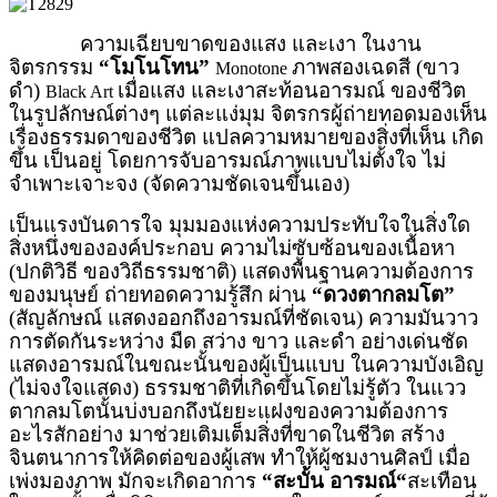
ความเฉียบขาดของแสง และเงา ในงาน
จิตรกรรม
“โมโนโทน”
ภาพสองเฉดสี (ขาว
Monotone
ดำ)
เมื่อแสง และเงาสะท้อนอารมณ์ ของชีวิต
Black Art
ในรูปลักษณ์ต่างๆ แต่ละแง่มุม จิตรกรผู้ถ่ายทอดมองเห็น
เรื่องธรรมดาของชีวิต แปลความหมายของสิ่งที่เห็น เกิด
ขึ้น เป็นอยู่ โดยการจับอารมณ์ภาพแบบไม่ตั้งใจ ไม่
จำเพาะเจาะจง (จัดความชัดเจนขึ้นเอง)
เป็นแรงบันดารใจ มุมมองแห่งความประทับใจในสิ่งใด
สิ่งหนึ่งขององค์ประกอบ ความไม่ซับซ้อนของเนื้อหา
(ปกติวิธี ของวิถีธรรมชาติ) แสดงพื้นฐานความต้องการ
ของมนุษย์ ถ่ายทอดความรู้สึก ผ่าน
“ดวงตากลมโต”
(สัญลักษณ์ แสดงออกถึงอารมณ์ที่ชัดเจน) ความมันวาว
การตัดกันระหว่าง มืด สว่าง ขาว และดำ อย่างเด่นชัด
แสดงอารมณ์ในขณะนั้นของผู้เป็นแบบ ในความบังเอิญ
(ไม่จงใจแสดง) ธรรมชาติที่เกิดขึ้นโดยไม่รู้ตัว ในแวว
ตากลมโตนั้นบ่งบอกถึงนัยยะแฝงของความต้องการ
อะไรสักอย่าง มาช่วยเติมเต็มสิ่งที่ขาดในชีวิต สร้าง
จินตนาการให้คิดต่อของผู้เสพ ทำให้ผู้ชมงานศิลป์ เมื่อ
เพ่งมองภาพ มักจะเกิดอาการ
“
สะบั้น อารมณ์
“
สะเทือน