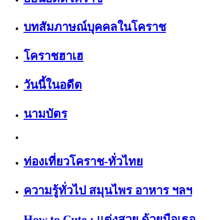
บทสัมภาษณ์บุคคลในโคราช
โคราชฮาเฮ
วันนี้ในอดีต
นามบัตร
ท่องเที่ยวโคราช-ทั่วไทย
ความรู้ทั่วไป สมุนไพร อาหาร ฯลฯ
How to Cute : แต่งสวย ด้วยมือเธอ