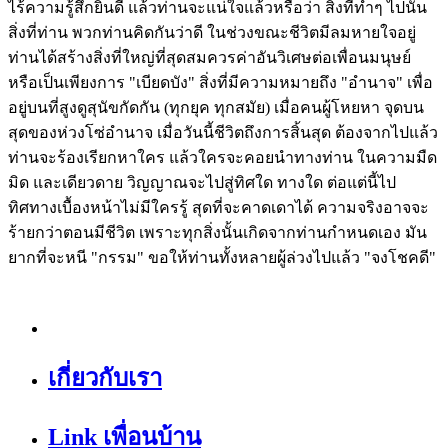
ไร้ความรู้สึกยินดี แล้วท่านจะแน่ใจแล้วหรือว่า สิ่งที่ทำๆ ไปนั้น
สิ่งที่ท่าน พวกท่านคิดกันว่าดี ในช่วงขณะชีวิตมีลมหายใจอยู่
ท่านได้สร้างสิ่งที่ใหญ่ที่สุดสมควรค่าอันวิเศษต่อเพื่อนมนุษย์
หรือเป็นเพียงการ "เบียดบัง" สิ่งที่มีความหมายถึง "อำนาจ" เพื่อ
อยู่บนที่สูงดูสุนัขกัดกัน (ทุกยุค ทุกสมัย) เมื่อคนผู้โหยหา จุดบน
สุดของห่วงโซ่อำนาจ เมื่อวันนี้ชีวิตถึงการสิ้นสุด ต้องจากไปแล้ว
ท่านจะร้องเรียกหาใคร แล้วใครจะคอยนำทางท่าน ในความมืด
มิด และเดียวดาย วิญญาณจะไปสู่ทิศใด ทางใด ต่อแต่นี้ไป
ทิศทางเบื้องหน้าไม่มีใครรู้ สุดที่จะคาดเดาได้ ความจริงอาจจะ
ร้ายกว่าตอนมีชีวิต เพราะทุกสิ่งนั้นเกิดจากท่านกำหนดเอง มัน
ยากที่จะหนี "กรรม" ขอให้ท่านทั้งหลายผู้ล่วงไปแล้ว "จงโชคดี"
เกี่ยวกับเรา
Link เพื่อนบ้าน