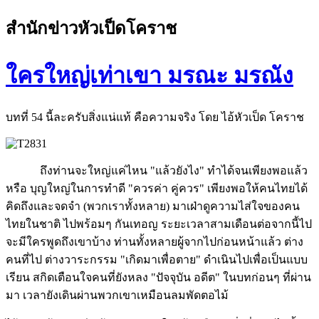
สำนักข่าวหัวเป็ดโคราช
ใครใหญ่เท่าเขา มรณะ มรณัง
บทที่ 54 นี้ละครับสิ่งแน่แท้ คือความจริง โดย ไอ้หัวเป็ด โคราช
ถึงท่านจะใหญ่แค่ไหน "แล้วยังไง" ทำได้จนเพียงพอแล้ว
หรือ บุญใหญ่ในการทำดี "ควรค่า คู่ควร" เพียงพอให้คนไทยได้
คิดถึงและจดจำ (พวกเราทั้งหลาย) มาเฝ่าดูความไส่ใจของคน
ไทยในชาติ ไปพร้อมๆ กันเทอญ ระยะเวลาสามเดือนต่อจากนี้ไป
จะมีใครพูดถึงเขาบ้าง ท่านทั้งหลายผู้จากไปก่อนหน้าแล้ว ต่าง
คนที่ไป ต่างวาระกรรม "เกิดมาเพื่อตาย" ดำเนินไปเพื่อเป็นแบบ
เรียน สกิดเตือนใจคนที่ยังหลง "ปัจจุบัน อดีต" ในบทก่อนๆ ที่ผ่าน
มา เวลายังเดินผ่านพวกเขาเหมือนลมพัดตอไม้