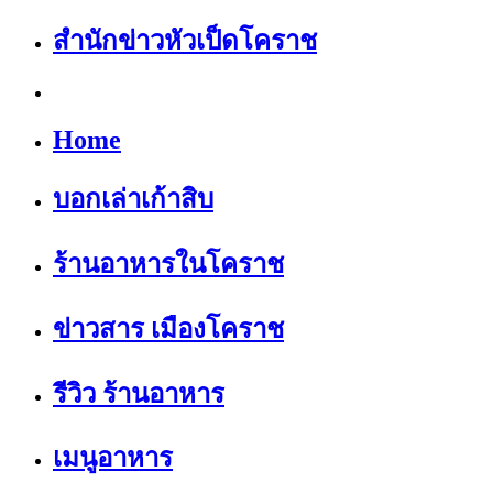
สำนักข่าวหัวเป็ดโคราช
Home
บอกเล่าเก้าสิบ
ร้านอาหารในโคราช
ข่าวสาร เมืองโคราช
รีวิว ร้านอาหาร
เมนูอาหาร