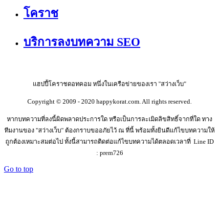
โคราช
บริการลงบทความ SEO
แฮปปี้โคราชดอทคอม หนึ่งในเครือข่ายของเรา "สว่างเว็บ"
Copyright © 2009 - 2020 happykorat.com. All rights reserved.
หากบทความที่ลงนี้ผิดพลาดประการใด หรือเป็นการละเมิดลิขสิทธิ์จากที่ใด ทาง
ทีมงานของ "สว่างเว็บ" ต้องกราบขออภัยไว้ ณ ที่นี้ พร้อมทั้งยินดีแก้ไขบทความให้
ถูกต้องเหมาะสมต่อไป ทั้งนี้สามารถติดต่อแก้ไขบทความได้ตลอดเวลาที่ Line ID
: prem726
Go to top