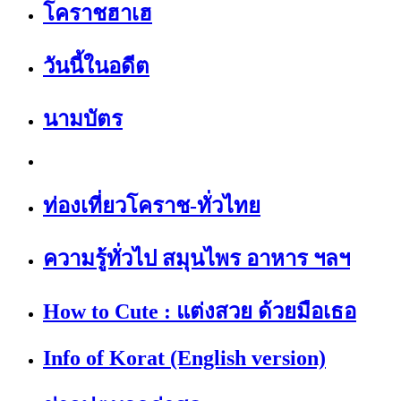
โคราชฮาเฮ
วันนี้ในอดีต
นามบัตร
ท่องเที่ยวโคราช-ทั่วไทย
ความรู้ทั่วไป สมุนไพร อาหาร ฯลฯ
How to Cute : แต่งสวย ด้วยมือเธอ
Info of Korat (English version)