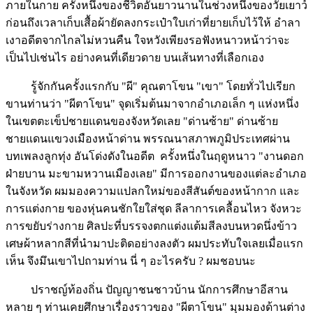
ภายในกาย ครั้งหนึ่งของชีวิตอันยาวนานในช่วงหนึ่งของวัยเยาว์
ก่อนถึงเวลาเก็บเสื้อผ้ายัดลงกระเป๋าใบเก่าที่ยายเก็บไว้ให้ อำลา
เงาอดีตจากไกลไม่หวนคืน ใจหวังเพียงรอฟังหนาวหน้าว่าจะ
เป็นไปเช่นไร อย่างคนที่เดียวดาย บนเส้นทางที่เลือกเอง
รู้จักกันครั้งแรกกับ "ผี" คุณตาโขน "เขา" โดยทั่วไปเรียก
ขานท่านว่า "ผีตาโขน" จุดเริ่มต้นมาจากอำเภอเล็ก ๆ แห่งหนึ่ง
ในเขตตะเข็ปชายแดนของจังหวัดเลย "ด่านซ้าย" ด่านซ้าย
ชายแดนแขวงเมืองหน้าด่าน พรรณนาสภาพภูมิประเทศผ่าน
บทเพลงลูกทุ่ง อันโด่งดังในอดีต ครั้งหนึ่งในฤดูหนาว "งานดอก
ฝ่ายบาน มะขามหวานเมืองเลย" มีการออกงานของแต่ละอำเภอ
ในจังหวัด ผมมองความแปลกใหม่ของสีสันต์ของหน้ากาก และ
การแต่งกาย ของหุ่นคนชักใยใส่ชุด ลีลาการเคลื้อนไหว จังหวะ
การขยับร่างกาย ศิลปะที่บรรจงตกแต่งแต้มสีลงบนหวดนึ่งข้าว
เศษผ้าหลากสีที่นำมาปะติดอย่างลงตัว ผมประทับใจเลยเมื่อแรก
เห็น จึงมึนเขาไปถามท่าน นี่ ๆ อะไรครับ ? ผมชอบนะ
ปราชญ์ท้องถิ่น ปัญญาชนชาวบ้าน นักการศึกษาอีสาน
หลาย ๆ ท่านเคยศึกษาเรื่องราวของ "ผีตาโขน" มุมมองด้านต่าง