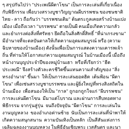
ๆ สรุปกันไปว่า "ประเพณีผีตาโขน" เป็นการละเล่นที่เกี่ยวเนื่อง
กับพิธีกรรม เพื่อบวงสรวงบูชาวิญญาณผีบรรพชน ของชนชาติ
ไทย - ลาว ถือกันว่า "บรรพชนเดิม" ต้นตระกูลเคยสร้างบ้านแปง
เมือง เมื่อถึงเวลา "บรรพชน" ตายเป็นผี คนเมื่อเกิดความกลัว
และยำเกรงต่อสิ่งที่ศรัทธา ยึดถือในสิ่งศักดิ์สิทธิ์ "ที่น่าเกรงขาม"
มีอำนาจที่จะดลบันดาลให้เกิดความอุดมสมบูรณ์ หรือ (ความ
ฉิบหายของบ้านเมือง) ดังนั้นเพื่อเป็นการแสดงความเคารพเจ้า
ถิ่น ที่ท่านให้โอกาสแก่ความอุดมสมบูรณ์ ในบ้านเมืองนี้ เมื่อถึง
หน้างานบุญประจำปีของหมู่บ้านเฮา หรือที่เรียกว่า "ฮีต
ประเพณี" จึงสร้างตัวละครชีวิตขึ้นแทนความสำคัญของ "สิ่ง
ทรงอำนาจ" ขึ้นมา ให้เป็นการละเล่นยอดฮิต เต้นฟ้อน "ผีตา
โขน" เพื่อเซ่นสรวงบูชาบรรพชน และผู้ยิ่งใหญ่ที่ทรงสิงสถิตใน
บ้านเมือง เพื่อสนองให้เป็น "กาล" ถูกอกถูกใจแก่ "ผีบรรพชน"
การละเล่นผีตาโขน มีมาแต่โบราณ และผ่านการสืบทอดทาง
พิธีกรรม จากรุ่นสู่รุ่น จนถึงปัจจุบัน "ผีตาโขน" การละเล่นใน
งานบุญหลวง ของอำเภอด่านซ้าย นับเป็นการละเล่นที่นำพาให้
เกิดความสนุกสนาน ความบันเทิงเป็นหลัก เป็นสีสันแห่งการ
เฉลิมฉลองงานบุญหลวง ในพิธีอันเชิญพระ เวสสันดร และนา