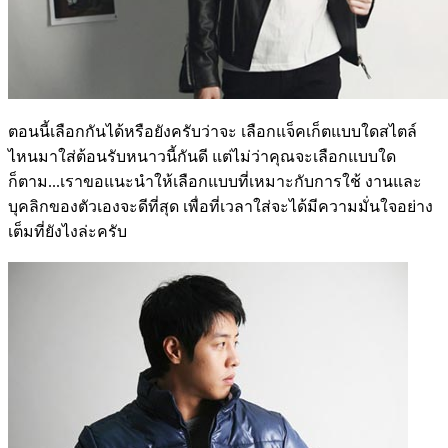
ตอนนี้เลือกกันได้หรือยังครับว่าจะ เลือกแจ็คเก็ตแบบใดสไตล์
ไหนมาใส่ต้อนรับหนาวนี้กันดี แต่ไม่ว่าคุณจะเลือกแบบใด
ก็ตาม...เราขอแนะนำให้เลือกแบบที่เหมาะกับการใช้ งานและ
บุคลิกของตัวเองจะดีที่สุด เพื่อที่เวลาใส่จะได้มีความมั่นใจอย่าง
เต็มที่ยังไงล่ะครับ