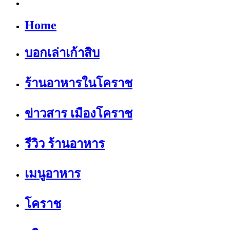
Home
บอกเล่าเก้าสิบ
ร้านอาหารในโคราช
ข่าวสาร เมืองโคราช
รีวิว ร้านอาหาร
เมนูอาหาร
โคราช