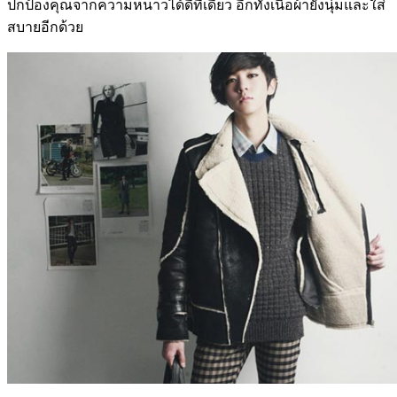
ปกป้องคุณจากความหนาวได้ดีทีเดียว อีกทั้งเนื้อผ้ายังนุ่มและใส่
สบายอีกด้วย