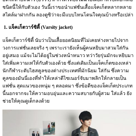
ชนิดนี้ให้กับตัวเอง วันนี้เราขอนำแฟชั่นเสื้อแจ็คเก็ตหลากหลาย
สไตล์มาฝากกัน ลองดูซิว่าจะมีแบบไหนโดนใจคุณบ้างหรือเปล่า
1. แจ็คเก็ตวาร์ซิตี้ (Varsity jacket)
แจ็คเก็ตวาร์ซิตี้ นับว่าเป็นเสื้อยอดนิยมที่ไม่เคยห่างหายไปจาก
วงการแฟชั่นเลยจริง ๆ เพราะเรายังเห็นผู้คนหยิบมาสวมใส่กัน
อยู่เสมอ แม้จะไม่ได้อยู่ในช่วงหน้าหนาว ทว่าวัยรุ่นมักจะหยิบมา
ใส่เพิ่มความเท่ให้กับตัวเองด้วย ซึ่งแต่เดิมเป็นแจ็คเก็ตของเหล่า
นักกีฬาระดับไฮสคูลของต่างประเทศที่มักนิยม ใส่กัน ซึ่งความ
คูลของมันนี่เองที่ทำให้เหล่าดีไซเนอร์จับมาพลิกให้กลายเป็น
แฟชั่น สุดแนวของหนุ่ม ๆ ตลอดมา ซึ่งข้อดีของแจ็คเก็ตประเภท
นี้นอกจากจะให้ความอบอุ่นและความสบายกับผู้สวม ใส่แล้ว ยัง
ช่วยให้คุณดูเด็กลงด้วย