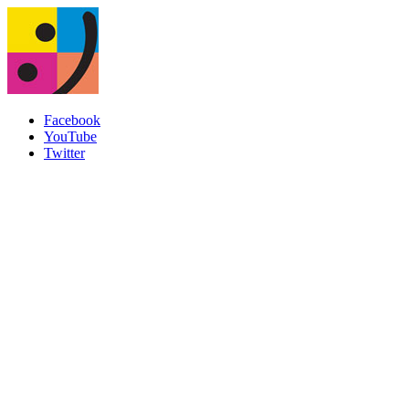
Facebook
YouTube
Twitter