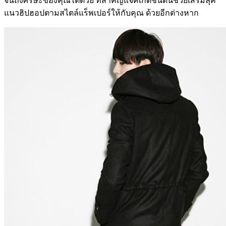
จนถึงศีรษะของคุณได้ด้วย ที่สำคัญแจ็คเก็ตชนิดนี้ช่วยเสริมลุค
แนวฮิปฮอปตามสไตล์แร็พเปอร์ให้กับคุณ ด้วยอีกต่างหาก