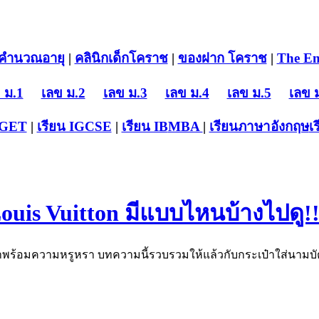
คำนวณอายุ
|
คลินิกเด็กโคราช
|
ของฝาก โคราช
|
The En
 ม.1
เลข ม.2
เลข ม.3
เลข ม.4
เลข ม.5
เลข 
-GET
|
เรียน IGCSE
|
เรียน IB
MBA
|
เรียนภาษาอังกฤษ
เ
uis Vuitton มีแบบไหนบ้างไปดู!
พร้อมความหรูหรา บทความนี้รวบรวมให้แล้วกับกระเป๋าใส่นามบัตรท