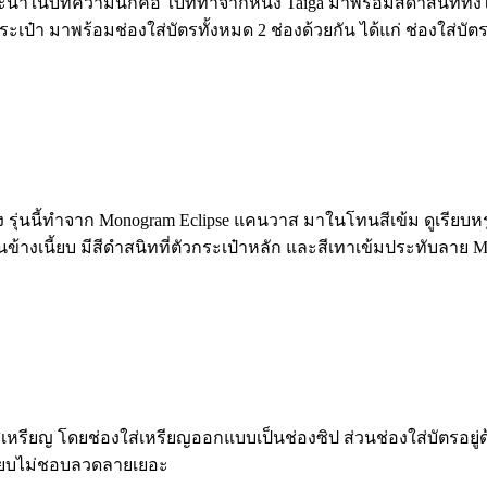
ี่จะแนะนำในบทความนี้ก็คือ ใบที่ทำจากหนัง Taiga มาพร้อมสีดำสน
ระเป๋า มาพร้อมช่องใส่บัตรทั้งหมด 2 ช่องด้วยกัน ได้แก่ ช่องใส่บัตร
รุ่นนี้ทำจาก Monogram Eclipse แคนวาส มาในโทนสีเข้ม ดูเรียบหร
างเนี้ยบ มีสีดำสนิทที่ตัวกระเป๋าหลัก และสีเทาเข้มประทับลาย M
่เหรียญ โดยช่องใส่เหรียญออกแบบเป็นช่องซิป ส่วนช่องใส่บัตรอยู่ด้
รียบไม่ชอบลวดลายเยอะ