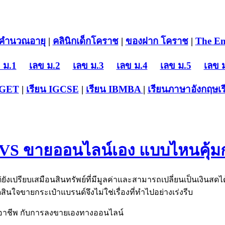
คำนวณอายุ
|
คลินิกเด็กโคราช
|
ของฝาก โคราช
|
The En
 ม.1
เลข ม.2
เลข ม.3
เลข ม.4
เลข ม.5
เลข 
-GET
|
เรียน IGCSE
|
เรียน IB
MBA
|
เรียนภาษาอังกฤษ
เ
VS ขายออนไลน์เอง แบบไหนคุ้มก
ต่ยังเปรียบเสมือนสินทรัพย์ที่มีมูลค่าและสามารถเปลี่ยนเป็นเงินสด
ินใจขายกระเป๋าแบรนด์จึงไม่ใช่เรื่องที่ทำไปอย่างเร่งรีบ
อาชีพ กับการลงขายเองทางออนไลน์