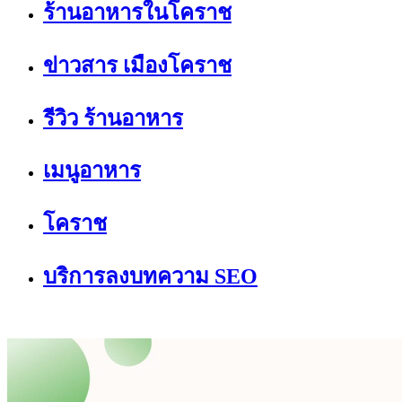
ร้านอาหารในโคราช
ข่าวสาร เมืองโคราช
รีวิว ร้านอาหาร
เมนูอาหาร
โคราช
บริการลงบทความ SEO