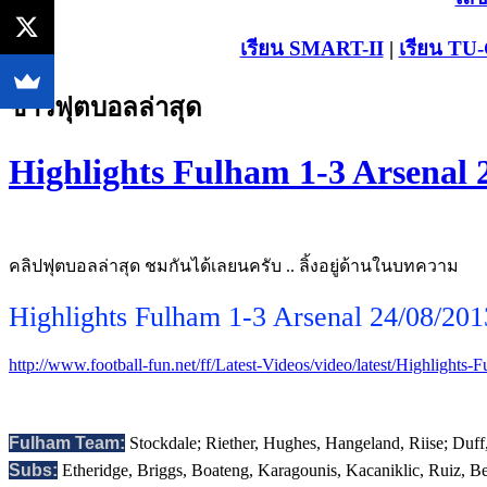
เรียน SMART-II
|
เรียน TU
ข่าวฟุตบอลล่าสุด
Highlights Fulham 1-3 Arsenal 
คลิปฟุตบอลล่าสุด ชมกันได้เลยนครับ .. ลิ้งอยู่ด้านในบทความ
Highlights Fulham 1-3 Arsenal 24/08/201
http://www.football-fun.net/ff/Latest-Videos/video/latest/Highligh
Fulham Team:
Stockdale; Riether, Hughes, Hangeland, Riise; Duff,
Subs:
Etheridge, Briggs, Boateng, Karagounis, Kacaniklic, Ruiz, B