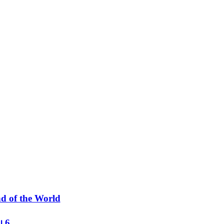
d of the World
ม.6