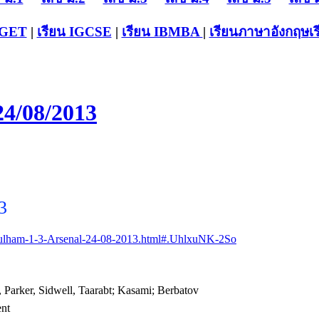
-GET
|
เรียน IGCSE
|
เรียน IB
MBA
|
เรียนภาษาอังกฤษ
เ
24/08/2013
3
ts-Fulham-1-3-Arsenal-24-08-2013.html#.UhlxuNK-2So
 Parker, Sidwell, Taarabt; Kasami; Berbatov
ent