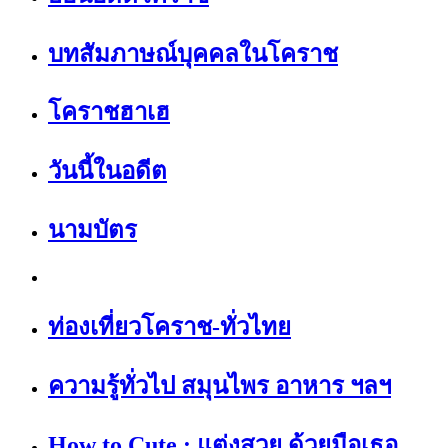
บทสัมภาษณ์บุคคลในโคราช
โคราชฮาเฮ
วันนี้ในอดีต
นามบัตร
ท่องเที่ยวโคราช-ทั่วไทย
ความรู้ทั่วไป สมุนไพร อาหาร ฯลฯ
How to Cute : แต่งสวย ด้วยมือเธอ