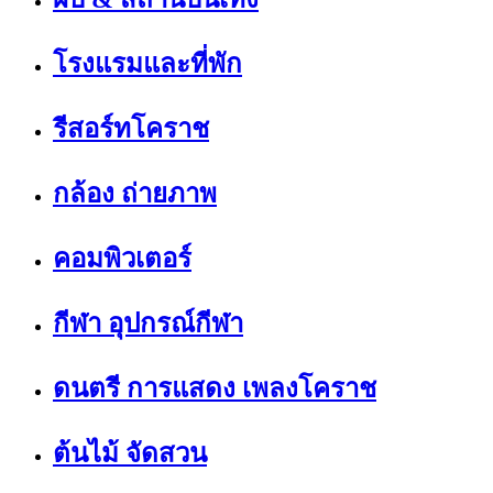
โรงแรมและที่พัก
รีสอร์ทโคราช
กล้อง ถ่ายภาพ
คอมพิวเตอร์
กีฬา อุปกรณ์กีฬา
ดนตรี การแสดง เพลงโคราช
ต้นไม้ จัดสวน