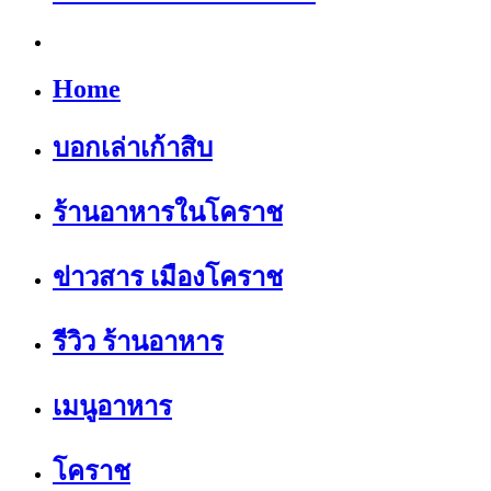
Home
บอกเล่าเก้าสิบ
ร้านอาหารในโคราช
ข่าวสาร เมืองโคราช
รีวิว ร้านอาหาร
เมนูอาหาร
โคราช