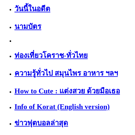
วันนี้ในอดีต
นามบัตร
ท่องเที่ยวโคราช-ทั่วไทย
ความรู้ทั่วไป สมุนไพร อาหาร ฯลฯ
How to Cute : แต่งสวย ด้วยมือเธอ
Info of Korat (English version)
ข่าวฟุตบอลล่าสุด