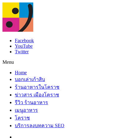
Facebook
YouTube
Twitter
Menu
Home
บอกเล่าเก้าสิบ
ร้านอาหารในโคราช
ข่าวสาร เมืองโคราช
รีวิว ร้านอาหาร
เมนูอาหาร
โคราช
บริการลงบทความ SEO