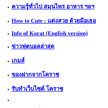
ความรู้ทั่วไป สมุนไพร อาหาร ฯลฯ
How to Cute : แต่งสวย ด้วยมือเธอ
Info of Korat (English version)
ข่าวฟุตบอลล่าสุด
เกมส์
ของฝากจากโคราช
รับทำเว็บไซต์ โคราช