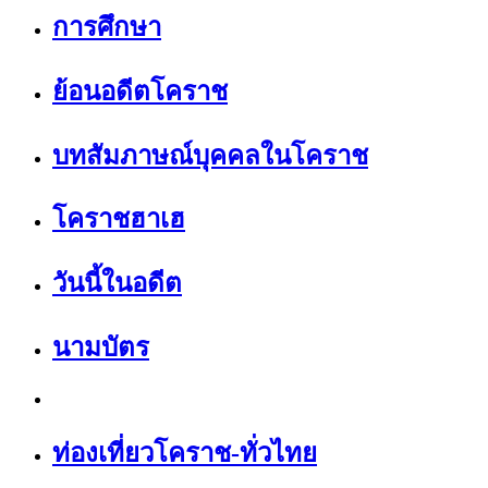
การศึกษา
ย้อนอดีตโคราช
บทสัมภาษณ์บุคคลในโคราช
โคราชฮาเฮ
วันนี้ในอดีต
นามบัตร
ท่องเที่ยวโคราช-ทั่วไทย