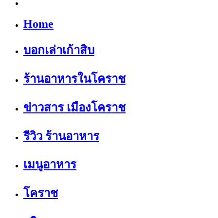
Home
บอกเล่าเก้าสิบ
ร้านอาหารในโคราช
ข่าวสาร เมืองโคราช
รีวิว ร้านอาหาร
เมนูอาหาร
โคราช