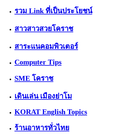
รวม Link ที่เป็นประโยชน์
สาวสาวสวยโคราช
สาระแนคอมพิวเตอร์
Computer Tips
SME โคราช
เดินเล่น เมืองย่าโม
KORAT English Topics
ร้านอาหารทั่วไทย