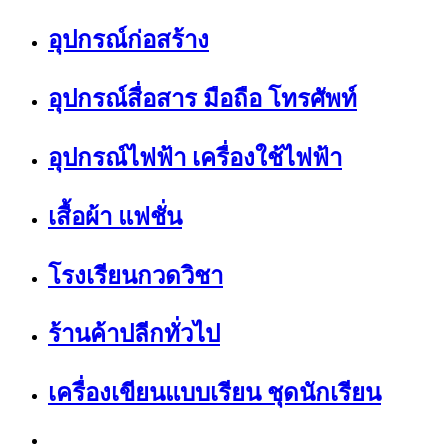
อุปกรณ์ก่อสร้าง
อุปกรณ์สื่อสาร มือถือ โทรศัพท์
อุปกรณ์ไฟฟ้า เครื่องใช้ไฟฟ้า
เสื้อผ้า แฟชั่น
โรงเรียนกวดวิชา
ร้านค้าปลีกทั่วไป
เครื่องเขียนแบบเรียน ชุดนักเรียน