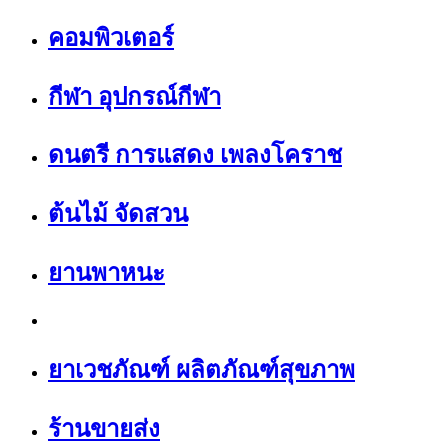
คอมพิวเตอร์
กีฬา อุปกรณ์กีฬา
ดนตรี การแสดง เพลงโคราช
ต้นไม้ จัดสวน
ยานพาหนะ
ยาเวชภัณฑ์ ผลิตภัณฑ์สุขภาพ
ร้านขายส่ง