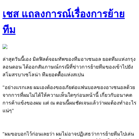
เชส แถลงการณ์เรื่องการย้าย
ทีม
ล่าสุดวันนี้เอง มิดฟิลด์จอมทัพของทีมอาเซนอล ยอดทีมแห่งกรุง
ลอนดอน ได้ออกสัมภาษณ์กรณีที่ข่าวการย้ายทีมของเข้าไปยัง
สโมสรบาเซโลน่า ทีมยอดตื้อแห่งสเปน
"อย่างแรกเลย ผมเองต้องขออภัยต่อแฟนบอลของอาเซนอลด้วย
จากการที่ผมไม่ได้ให้ความเห็นใดๆก่อนหน้านี้ เกี่ยวกับอนาคต
การค้าแข้งของผม แต่ ณ ตอนนี้ผมชัดเจนแล้วว่าผมต้องทำอะไร
แน่ๆ"
"ผมขอบอกไว้ก่อนเลยว่า ผมไม่อาจปฏิเสธว่าการย้ายทีมไปเล่น