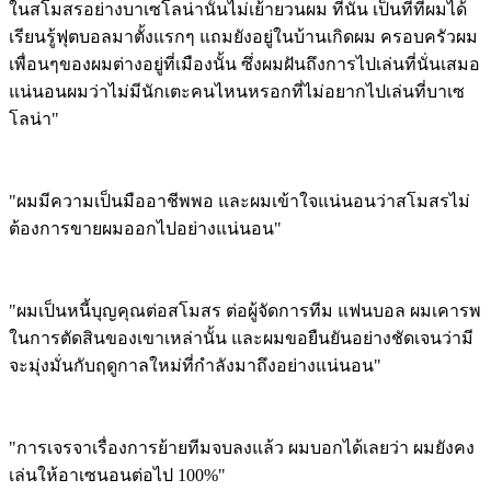
ในสโมสรอย่างบาเซโลน่านั้นไม่เย้ายวนผม ที่นั่น เป็นที่ที่ผมได้
เรียนรู้ฟุตบอลมาตั้งแรกๆ แถมยังอยู่ในบ้านเกิดผม ครอบครัวผม
เพื่อนๆของผมต่างอยู่ที่เมืองนั้น ซึ่งผมฝันถึงการไปเล่นที่นั่นเสมอ
แน่นอนผมว่าไม่มีนักเตะคนไหนหรอกที่ไม่อยากไปเล่นที่บาเซ
โลน่า"
"ผมมีความเป็นมืออาชีพพอ และผมเข้าใจแน่นอนว่าสโมสรไม่
ต้องการขายผมออกไปอย่างแน่นอน"
"ผมเป็นหนี้บุญคุณต่อสโมสร ต่อผู้จัดการทีม แฟนบอล ผมเคารพ
ในการตัดสินของเขาเหล่านั้น และผมขอยืนยันอย่างชัดเจนว่ามี
จะมุ่งมั่นกับฤดูกาลใหม่ที่กำลังมาถึงอย่างแน่นอน"
"การเจรจาเรื่องการย้ายทีมจบลงแล้ว ผมบอกได้เลยว่า ผมยังคง
เล่นให้อาเซนอนต่อไป 100%"