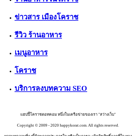
ข่าวสาร เมืองโคราช
รีวิว ร้านอาหาร
เมนูอาหาร
โคราช
บริการลงบทความ SEO
แฮปปี้โคราชดอทคอม หนึ่งในเครือข่ายของเรา "สว่างเว็บ"
Copyright © 2009 - 2020 happykorat.com. All rights reserved.