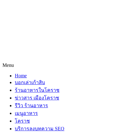
Menu
Home
บอกเล่าเก้าสิบ
ร้านอาหารในโคราช
ข่าวสาร เมืองโคราช
รีวิว ร้านอาหาร
เมนูอาหาร
โคราช
บริการลงบทความ SEO