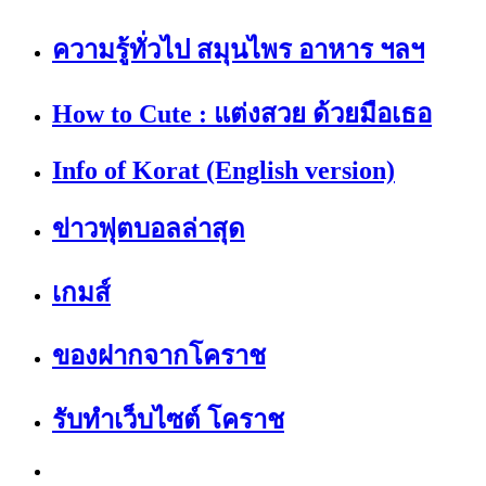
ความรู้ทั่วไป สมุนไพร อาหาร ฯลฯ
How to Cute : แต่งสวย ด้วยมือเธอ
Info of Korat (English version)
ข่าวฟุตบอลล่าสุด
เกมส์
ของฝากจากโคราช
รับทำเว็บไซต์ โคราช