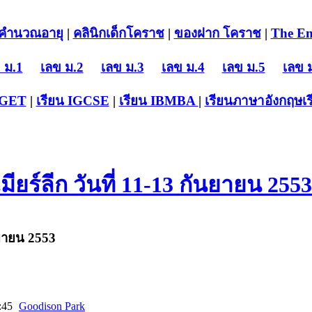
คำนวณอายุ
|
คลินิกเด็กโคราช
|
ของฝาก โคราช
|
The En
 ม.1
เลข ม.2
เลข ม.3
เลข ม.4
เลข ม.5
เลข 
-GET
|
เรียน IGCSE
|
เรียน IB
MBA
|
เรียนภาษาอังกฤษ
เ
ร์ลีก วันที่ 11-13 กันยายน 2553
นยายน 2553
:45
Goodison Park