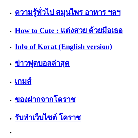
ความรู้ทั่วไป สมุนไพร อาหาร ฯลฯ
How to Cute : แต่งสวย ด้วยมือเธอ
Info of Korat (English version)
ข่าวฟุตบอลล่าสุด
เกมส์
ของฝากจากโคราช
รับทำเว็บไซต์ โคราช