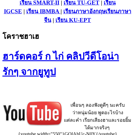
เรียน SMART-II
|
เรียน TU-GET
|
เรียน
IGCSE
|
เรียน IB
MBA
|
เรียนภาษาอังกฤษ
เรียนภาษา
จีน
|
เรียน KU-EPT
โคราชฮาเฮ
ฮาร์ดคอร์ ก ไก่ คลิปวีดีโอน่า
รักๆ จากยูทูป
เพื่อนๆ ลองฟังดูดีๆ นะครับ
ว่าหนุ่มน้อย พูดอะไรบ้าง
แต่ละคำ เรียกเสียงฮาและรอยยิ้ม
ได้มากจริงๆ
{youtube width="550"}GOlAhUc-N0Y{/youtube}