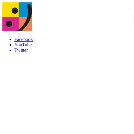
Facebook
YouTube
Twitter