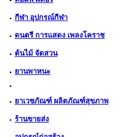
กีฬา อุปกรณ์กีฬา
ดนตรี การแสดง เพลงโคราช
ต้นไม้ จัดสวน
ยานพาหนะ
ยาเวชภัณฑ์ ผลิตภัณฑ์สุขภาพ
ร้านขายส่ง
อุปกรณ์ก่อสร้าง