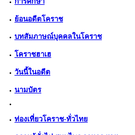
การศึกษา
ย้อนอดีตโคราช
บทสัมภาษณ์บุคคลในโคราช
โคราชฮาเฮ
วันนี้ในอดีต
นามบัตร
ท่องเที่ยวโคราช-ทั่วไทย