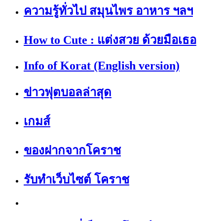
ความรู้ทั่วไป สมุนไพร อาหาร ฯลฯ
How to Cute : แต่งสวย ด้วยมือเธอ
Info of Korat (English version)
ข่าวฟุตบอลล่าสุด
เกมส์
ของฝากจากโคราช
รับทำเว็บไซต์ โคราช