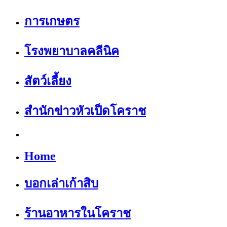
การเกษตร
โรงพยาบาลคลีนิค
สัตว์เลี้ยง
สำนักข่าวหัวเป็ดโคราช
Home
บอกเล่าเก้าสิบ
ร้านอาหารในโคราช