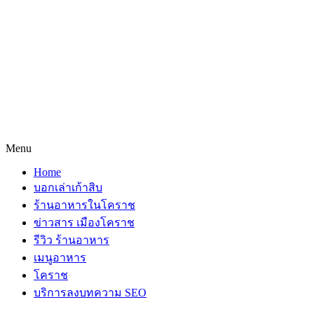
Menu
Home
บอกเล่าเก้าสิบ
ร้านอาหารในโคราช
ข่าวสาร เมืองโคราช
รีวิว ร้านอาหาร
เมนูอาหาร
โคราช
บริการลงบทความ SEO