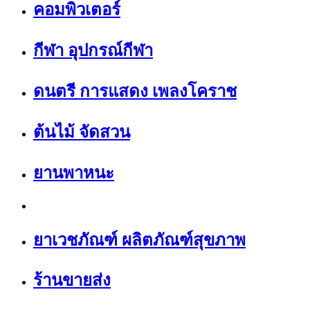
คอมพิวเตอร์
กีฬา อุปกรณ์กีฬา
ดนตรี การแสดง เพลงโคราช
ต้นไม้ จัดสวน
ยานพาหนะ
ยาเวชภัณฑ์ ผลิตภัณฑ์สุขภาพ
ร้านขายส่ง