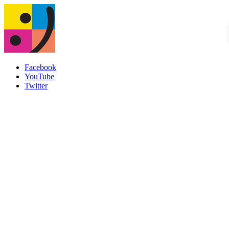
Facebook
YouTube
Twitter