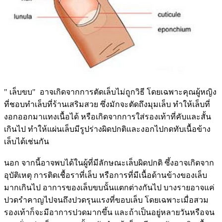
" เล็บขบ" อาจเกิดจากการตัดเล็บไม่ถูกวิธี โดยเฉพาะคุณผู้หญิง
ที่ชอบทำเล็บที่ร้านเสริมสวย ซึ่งมักจะตัดถึงมุมเล็บ ทำให้เล็บที่
งอกออกมาแทงเนื้อได้ หรือเกิดจากการใส่รองเท้าที่คับและสั้น
เกินไป ทำให้แผ่นเล็บมีรูปร่างผิดปกติและงอกไปกดทับเนื้อข้าง
เล็บได้เช่นกัน
นอก จากนี้อาจพบได้ในผู้ที่มีลักษณะเล็บผิดปกติ ซึ้งอาจเกิดจาก
อุบัติเหตุ การติดเชื้อราที่เล็บ หรือการที่มีเนื้อด้านข้างของเล็บ
มากเกินไป อาการของเล็บขบนั้นแตกต่างกันไป บางรายอาจแค่
ปวดรำคาญไปจนถึงปวดรุนแรงที่ขอบเล็บ โดยเฉพาะเมื่อสวม
รองเท้าก็จะมีอาการปวดมากขึ้น และถ้าเป็นอยู่หลายวันหรือจน