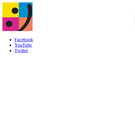
Facebook
YouTube
Twitter