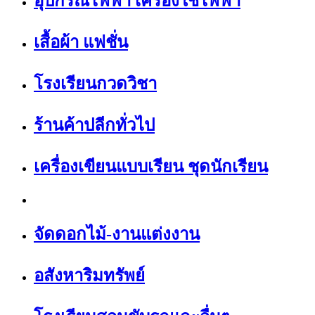
อุปกรณ์ไฟฟ้า เครื่องใช้ไฟฟ้า
เสื้อผ้า แฟชั่น
โรงเรียนกวดวิชา
ร้านค้าปลีกทั่วไป
เครื่องเขียนแบบเรียน ชุดนักเรียน
จัดดอกไม้-งานแต่งงาน
อสังหาริมทรัพย์