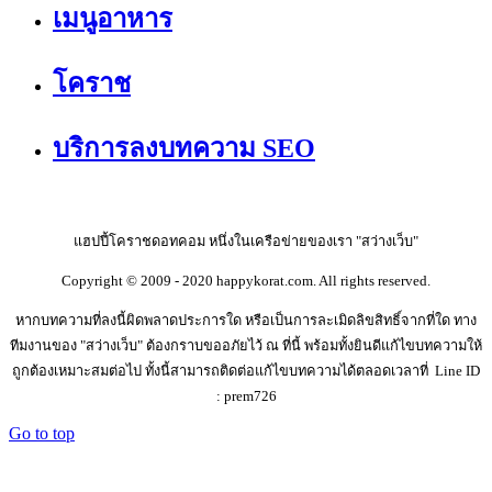
เมนูอาหาร
โคราช
บริการลงบทความ SEO
แฮปปี้โคราชดอทคอม หนึ่งในเครือข่ายของเรา "สว่างเว็บ"
Copyright © 2009 - 2020 happykorat.com. All rights reserved.
หากบทความที่ลงนี้ผิดพลาดประการใด หรือเป็นการละเมิดลิขสิทธิ์จากที่ใด ทาง
ทีมงานของ "สว่างเว็บ" ต้องกราบขออภัยไว้ ณ ที่นี้ พร้อมทั้งยินดีแก้ไขบทความให้
ถูกต้องเหมาะสมต่อไป ทั้งนี้สามารถติดต่อแก้ไขบทความได้ตลอดเวลาที่ Line ID
: prem726
Go to top