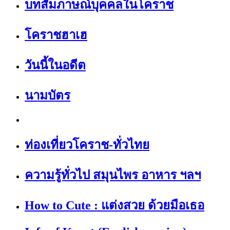
บทสัมภาษณ์บุคคลในโคราช
โคราชฮาเฮ
วันนี้ในอดีต
นามบัตร
ท่องเที่ยวโคราช-ทั่วไทย
ความรู้ทั่วไป สมุนไพร อาหาร ฯลฯ
How to Cute : แต่งสวย ด้วยมือเธอ