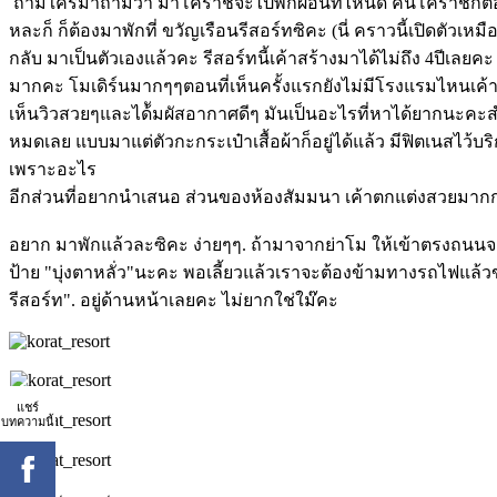
ถ้ามีใครมาถามว่า มาโคราชจะไปพักผ่อนที่ไหนดี คนโคราชก็ต้องบอก
หละก็ ก็ต้องมาพักที่ ขวัญเรือนรีสอร์ทซิคะ (นี่ คราวนี้เปิดตั
กลับ มาเป็นตัวเองแล้วคะ รีสอร์ทนี้เค้าสร้างมาได้ไม่ถึง 4ปีเลย
มากคะ โมเดิร์นมากๆๆตอนที่เห็นครั้งแรกยังไม่มีโรงแรมไหนเค้าตกแ
เห็นวิวสวยๆและได้ัมผัสอากาศดีๆ มันเป็นอะไรที่หาได้ยากนะคะสำ
หมดเลย แบบมาแต่ตัวกะกระเป๋าเสื้อผ้าก็อยู่ได้แล้ว มีฟิตเนสไว้บริ
เพราะอะไร
อีกส่วนที่อยากนำเสนอ ส่วนของห้องสัมมนา เค้าตกแต่งสวยมา
อยาก มาพักแล้วละซิคะ ง่ายๆๆ. ถ้ามาจากย่าโม ให้เข้าตรงถนนจอ
ป้าย "บุ่งตาหลั่ว"นะคะ พอเลี้ยวแล้วเราจะต้องข้ามทางรถไฟแล้ว
รีสอร์ท". อยู่ด้านหน้าเลยคะ ไม่ยากใช่ใม๊คะ
แชร์
บทความนี้