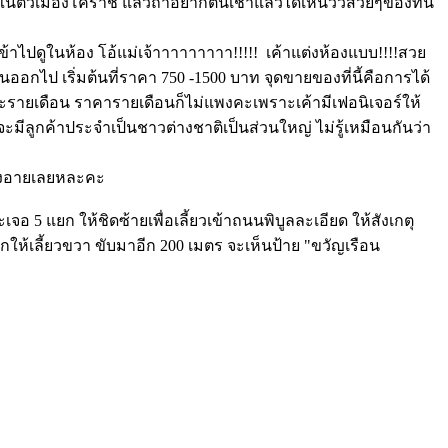
ตัวเมืองโคราช แล้วถ้าอยากตื่นเช้าแล้วได้เห็นวิวสวยๆของที่นี้
ข้าไปดูในห้อง โอ้แม่เจ้าาาาาาาาา!!!!! เค้าแต่งห้องแบบ!!!!สวย
ออกไป เริ่มต้นที่ราคา 750 -1500 บาท จุดขายของที่นี้คือการได้
ละรายเดือน ราคารายเดือนก็ไม่แพงคะเพราะเค้ามีเฟอนิเจอร์ให้
้าจะมีลูกค้าประจำเป็นชาวต่างชาติเป็นส่วนใหญ่ ไม่รู้เหมือนกันว่า
ังอายเลยหละคะ
 แยก ให้ชิดซ้ายเพื่อเลี้ยวเข้าถนนพิบูลละเอียด ให้สังเกตุ
ให้เลี้ยวขวา ขับมาอีก 200 เมตร จะเห็นป้าย "ขวัญเรือน