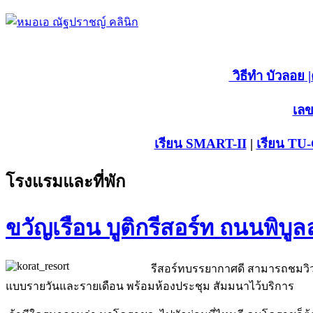
วิธีทำ บัวลอย
|
เลข
เรียน SMART-II
|
เรียน TU
โรงแรมและที่พัก
ขวัญเรือน บูติกรีสอร์ท ถนนพิบูล
รีสอร์ทบรรยากาศดี สามารถชมวิวของ
แบบรายวันและรายเดือน พร้อมห้องประชุม สัมมนาไว้บริการ