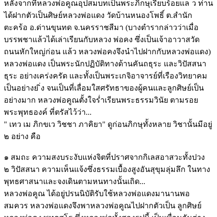
หลังจากที่หลวงพ่อคูณอุปสมบทเป็นพระภิกษุเรียบร้อยแล ้ว ท่าน
ได้ฝากตัวเป็นศิษย์หลวงพ่อแดง วัดบ้านหนองโพธิ์ ต.สำนัก
ตะคร้อ อ.ด่านขุนทด จ.นครราชสีมา (บางตำรากล่าวว่าเมื่อ
บรรพชาแล้วได้เล่าเรียนกับหลวง พ่อคง ซึ่งเป็นเจ้าอาวาสวัด
ถนนหักใหญ่ก่อน แล้ว หลวงพ่อคงจึงนำไปฝากกับหลวงพ่อแดง)
หลวงพ่อแดง เป็นพระนักปฏิบัติทางด้านคันถธุระ และวิปัสสนา
ธุระ อย่างเคร่งครัด และทั้งเป็นพระเกจิอาจารย์ที่เรืองวิทยาคม
เป็นอย่างย ิ่ง จนเป็นที่เลื่อมใสศรัทธาของผู้คนและลูกศิษย์เป็น
อย่างมาก หลวงพ่อคูณตั้งใจร่ำเรียนพระธรรมวินัย ตามรอย
พระพุทธองค์ ที่ตรัสไว้ว่า...
" เทว เม ภิกขเว วิชชา ภาคิยา" ดูก่อนภิกษุทั้งหลาย วิชานั้นมีอยู่
๒ อย่าง คือ
๑ สมถะ ความสงบระงับแห่งจิตที่ปราศจากกิเลสอาสวะทั้งปวง
๒ วิปัสสนา ความเห็นแจ้งซึ่งธรรมเบื้องสูงอันสุขุมลุ่มลึก ในทาง
พุทธศาสนาและจงเดินตามหนทางนั้นเถิด...
หลวงพ่อคูณ ได้อยู่ปรนนิบัติรับใช้หลวงพ่อแดงมานานพอ
สมควร หลวงพ่อแดงจึงพาหลวงพ่อคูณไปฝากตัวเป็น ลูกศิษย์