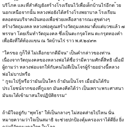
บริโภค และที่สำคัญยังสร้างโรงเรียนไว้เพื่อเด็กบ้านไร่อีกด ้วย
นอกเหนือจากนั้น หลวงพ่อยังได้สร้างโรงพยาบาล โรงเรียน
ตลอดจนบริจาคเงินทองเพื่อช่วยเหลือสาธารณะสุขต่างๆ
สร้างวัตถุมงคล หลวงพ่อคูณสร้างวัตถุมงคลมาตั้งแต่บวชแล้ว ๗
พรรษา โดยเริ่มทำวัตถุมงคล ซึ่งเป็นตะกรุดโทน ตะกรุดทองคำ
เพื่อฝังที่ใต้ท้องแขน ณ วัดบ้านไร่ ราว พ.ศ.๒๔๙๓
"ใครขอ กูก็ให้ ไม่เลือกยากดีมีจน" เป็นคำกล่าวของท่าน
เนื่องจากวัตถุมงคลของหลวงพ่อได้ชื่อว่ามีความศักดิ์สิทธิ เมื่อมี
ผู้ถามว่า หลวงพ่อแจกให้กับคนไม่ดีเป็นโจรผู้ร้ายอย่างนี้หลวง
พ่อไม่บาปหรือ
" กูจะไปรู้หรือว่ามันเป็นใคร ถ้ามันเป็นโจร เมื่อมันได้รับ
ประโยชน์จากของที่กูแจก มันคงคิดได้ว่า เป็นเพราะพระศาสนา
มันจะได้เข้ามาสนใจปฏิบัติธรรม"
ถ้ามีใจอยู่กับ "พุทโธ" ให้เป็นกลางๆ ไม่สอดส่ายไปไหน นั่น
หมายความว่าใจเป็นสมาธิ จะช่วยปกป้องคุ้มครองเราได้ดียิ่ง ยิ่ง
กว่ามีวัตถุมงคลใดๆ ในโลก