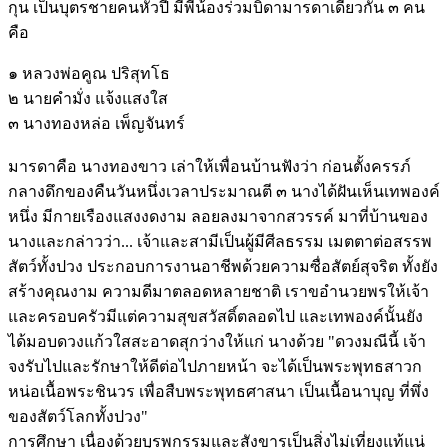
กุน เป็นบุตรชายคนหัวปี มีพี่น้องร่วมบิดามารดาเดียวกัน ๓ คน
คือ
๑ หลวงพ่อคูณ ปริสุทโธ
๒ นายคำมั่ง แจ้งแสงใส
๓ นางทองหล่อ เพ็ญจันทร์
มารดาคือ นางทองขาว เล่าให้เพื่อนบ้านฟังว่า ก่อนตั้งครรภ์
กลางดึกของคืนวันหนึ่งเวลาประมาณตี ๓ นางได้ฝันเห็นเทพองค์
หนึ่ง มีกายเรืองแสงงดงาม ลอยลงมาจากสวรรค์ มาที่บ้านของ
นางและกล่าวว่า... เจ้าและสามีเป็นผู้มีศีลธรรม เมตตาต่อสรรพ
สัตว์ทั้งปวง ประกอบการงานอาชีพด้วยความซื่อสัตย์สุจริต ทั้งยัง
สร้างคุณงาม ความดีมาตลอดหลายชาติ เราขอำนวยพรให้เจ้า
และครอบครัวมีแต่ความสุขสวัสดิ์ตลอดไป และเทพองค์นั้นยัง
ได้มอบดวงแก้วใสสะอาดสุกว่างให้แก่ นางด้วย "ดวงมณีนี้ เจ้า
จงรับไปและรักษาให้ดีต่อไปภายหน้า จะได้เป็นพระพุทธสาวก
หน่อเนื้อพระชินวร เพื่อสืบพระพุทธศาสนา เป็นเนื้อนาบุญ ที่พึ่ง
ของสัตว์โลกทั้งปวง"
การศึกษา เนื่องด้วยบุรพกรรมและสังขารเป็นสิ่งไม่เที่ยงแท้แน่