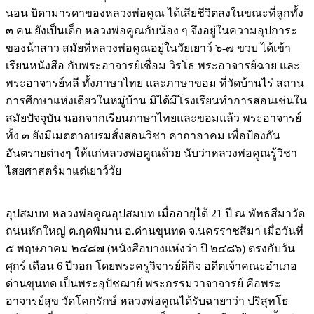
นอน บิดามารดาของหลวงพ่อคูณ ได้เสียชีวิตลงในขณะที่ลูกทั้ง
๓ คน ยังเป็นเด็ก หลวงพ่อคูณกับน้อง ๆ จึงอยู่ในความอุปการะ
ของน้าสาว สมัยที่หลวงพ่อคูณอยู่ในวัยเยาว์ ๖-๗ ขวบ ได้เข้า
เรียนหนังสือ กับพระอาจารย์เชื่อม วิรโธ พระอาจารย์ฉาย และ
พระอาจารย์หลี ทั้งภาษาไทย และภาษาขอม ที่วัดบ้านไร่ สถาน
การศึกษาแห่งเดียวในหมู่บ้าน มิได้มีโรงเรียนทำการสอนเช่นใน
สมัยปัจจุบัน นอกจากเรียนภาษาไทยและขอมแล้ว พระอาจารย์
ทั้ง ๓ ยังมีเมตตาอบรมสั่งสอนวิชา คาถาอาคม เพื่อป้องกัน
อันตรายต่างๆ ให้แก่หลวงพ่อคูณด้วย นับว่าหลวงพ่อคูณรู้วิชา
ไสยศาสตร์มาแต่เยาว์วัย
อุปสมบท หลวงพ่อคูณอุปสมบท เมื่ออายุได้ 21 ปี ณ พัทธสีมาวัด
ถนนหักใหญ่ ต.กุดพิมาน อ.ด่านขุนทด จ.นครราชสีมา เมื่อวันที่
๕ พฤษภาคม ๒๔๘๗ (หนังสือบางแห่งว่า ปี ๒๔๘๖) ตรงกับวัน
ศุกร์ เดือน 6 ปีวอก โดยพระครูวิจารย์ดีกิจ อดีตเจ้าคณะอำเภอ
ด่านขุนทด เป็นพระอุปัชฌาย์ พระกรรมวาจาจารย์ คือพระ
อาจารย์สุข วัดโคกรักษ์ หลวงพ่อคูณได้รับฉายาว่า ปริสุทโธ