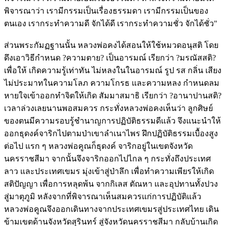
พิจารณาว่า เรามีกรรมเป็นเรื่องธรรมดา เรามีกรรมเป็นของ
ตนเอง เรากระทำความดี จักได้ดี เรากระทำความชั่ว จักได้ชั่ว"
ส่วนพระกัมฏฐานนั้น หลวงพ่อคงได้สอนให้ใช้หมวดอนุสติ โดย
ดึงเอาวิธีกำหนด ?ความตาย? เป็นอารมณ์ เรียกว่า ?มรณัสสติ?
เพื่อให้ เกิดความรู้เท่าทัน ไม่หลงในในอารมณ์ รูป รส กลิ่น เสียง
ไม่ประมาทในความโลภ ความโกรธ และความหลง กำหนดลม
หายใจเข้าออกทำจิตให้เกิด สัมมาสมาธิ เรียกว่า ?อานาปานสติ?
เวลาล่วงเลยนานพอสมควร กระทั่งหลวงพ่อคงเห็นว่า ลูกศิษย์
ของตนมีความรอบรู้ชำนาญการปฏิบัติธรรมดีแล้ว จึงแนะนำให้
ออกธุดงค์จาริกไปตามป่าเขาลำเนาไพร ฝึกปฏิบัติธรรมเบื้องสูง
ต่อไป แรก ๆ หลวงพ่อคูณก็ธุดงค์ จาริกอยู่ในเขตจังหวัด
นครราชสีมา จากนั้นจึงจาริกออกไปไกล ๆ กระทั่งถึงประเทศ
ลาว และประเทศเขมร มุ่งเข้าสู่ป่าลึก เพื่อทำความเพียรให้เกิด
สติปัญญา เพื่อการหลุดพ้น จากกิเลส ตัณหา และอุปทานทั้งปวง
สู่มาตุภูมิ หลังจากที่พิจารณาเห็นสมควรแก่การปฏิบัติแล้ว
หลวงพ่อคูณจึงออกเดินทางจากประเทศเขมรสู่ประเทศไทย เดิน
ข้ามเขตด้านจังหวัดสุรินทร์ สู่จังหวัดนครราชสีมา กลับบ้านเกิด