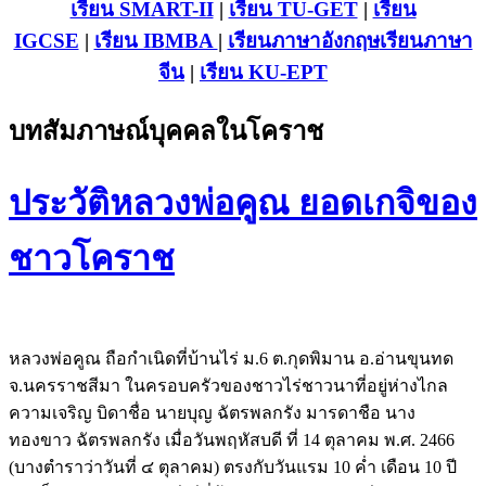
เรียน SMART-II
|
เรียน TU-GET
|
เรียน
IGCSE
|
เรียน IB
MBA
|
เรียนภาษาอังกฤษ
เรียนภาษา
จีน
|
เรียน KU-EPT
บทสัมภาษณ์บุคคลในโคราช
ประวัติหลวงพ่อคูณ ยอดเกจิของ
ชาวโคราช
หลวงพ่อคูณ ถือกำเนิดที่บ้านไร่ ม.6 ต.กุดพิมาน อ.อ่านขุนทด
จ.นครราชสีมา ในครอบครัวของชาวไร่ชาวนาที่อยู่ห่างไกล
ความเจริญ บิดาชื่อ นายบุญ ฉัตรพลกรัง มารดาชือ นาง
ทองขาว ฉัตรพลกรัง เมื่อวันพฤหัสบดี ที่ 14 ตุลาคม พ.ศ. 2466
(บางตำราว่าวันที่ ๔ ตุลาคม) ตรงกับวันแรม 10 ค่ำ เดือน 10 ปี