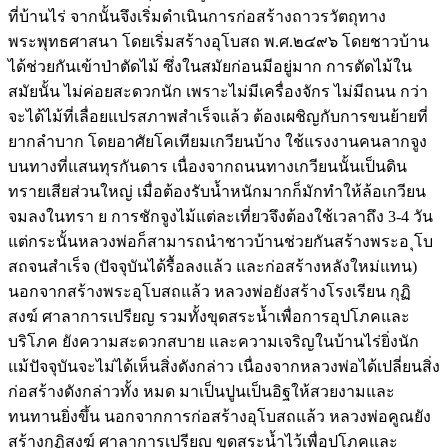
ที่บ้านไร่ จากนั้นจึงเริ่มดำเนินการก่อสร้างถาวรวัตถุทาง
พระพุทธศาสนา โดยเริ่มสร้างอุโบสถ พ.ศ.๒๔๙๖ โดยชาวบ้าน
ได้ช่วยกันเข้าป่าตัดไม้ ซึ่งในสมัยก่อนมีอยู่มาก การตัดไม้ใน
สมัยนั้น ไม่ค่อยสะดวกนัก เพราะไม่มีเครื่องจักร ไม่มีถนน กว่า
จะได้ไม้ที่เลื่อยแปรสภาพสำเร็จแล้ว ต้องเผชิญกับการขนย้ายที่
ยากลำบาก โดยอาศัยโคเทียมเกวียนบ้าง ใช้แรงงานคนลากจูง
บนทางที่แสนทุรกันดาร เนื่องจากถนนทางเกวียนนั้นเป็นดิน
ทรายเสียส่วนใหญ่ เมื่อต้องรับน้ำหนักมากก็มักทำให้ล้อเกวียน
จมลงในทรา ย การชักจูงไม้แต่ละเที่ยวจึงต้องใช้เวลาถึง 3-4 วัน
แต่กระนั้นหลวงพ่อก็สามารถนำชาวบ้านช่วยกันสร้างพระอ ุโบ
สถจนสำเร็จ (ปัจจุบันได้รื้อลงแล้ว และก่อสร้างหลังใหม่แทน)
นอกจากสร้างพระอุโบสถแล้ว หลวงพ่อยังสร้างโรงเรียน กุฏิ
สงฆ์ ศาลาการเปรียญ รวมทั้งขุดสระน้ำเพื่อการอุปโภคและ
บริโภค ยังความสะดวกสบาย และความเจริญในบ้านไร่ยิ่งนัก
แม้ปัจจุบันจะไม่ได้เห็นสิ่งดังกล่าว เนื่องจากหลวงพ่อได้เปลี่ยนสิ่ง
ก่อสร้างดังกล่าวทั้ง หมด มาเป็นปูนเป็นอิฐให้สวยงามและ
ทนทานยิ่งขึ้น นอกจากการก่อสร้างอุโบสถแล้ว หลวงพ่อคูณยัง
สร้างกุฏิสงฆ์ ศาลาการเปรียญ ขุดสระน้ำไว้เพื่อุปโภคและ