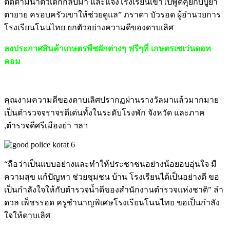
ติดตามนำตัวเด็กกลับมา และแจ้งโรงเรียนเข้าไปพูดคุยกับปู่ย่า
ตายาย ครอบครัวเขาให้ช่วยดูแล” ภราดา บัวรอด ผู้อำนวยการ
โรงเรียนโนนไทย ยกตัวอย่างความดีของดาบเลิศ
ลงประกาศสินค้าเกษตรพืชผักต่างๆ ฟรีๆที่ เกษตรเซเว่นดอท
คอม
คุณงามความดีของดาบเลิศปรากฏผ่านรางวัลมาแล้วมากมาย
เป็นตำรวจจราจรดีเด่นทั้งในระดับโรงพัก จังหวัด และภาค
,ตำรวจดีศรีเมืองย่า ฯลฯ
“ถือว่าเป็นแบบอย่างและทำให้ประชาชนอย่างน้อยอบอุ่นใจ มี
ความสุข แก้ปัญหา ช่วยชุมชน บ้าน โรงเรียนได้เป็นอย่างดี ขอ
เป็นกำลังใจให้กับตำรวจน้ำดีของสำนักงานตำรวจแห่งชาติ” ลำ
ดวล เพ็ชรรอด ครูชำนาญพิเศษโรงเรียนโนนไทย ขอเป็นกำลัง
ใจให้ดาบเลิศ