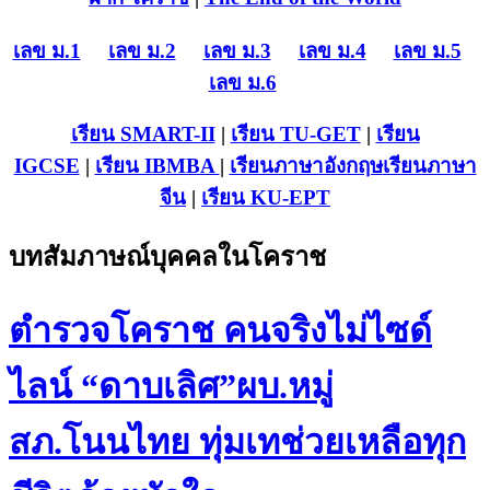
เลข ม.1
เลข ม.2
เลข ม.3
เลข ม.4
เลข ม.5
เลข ม.6
เรียน SMART-II
|
เรียน TU-GET
|
เรียน
IGCSE
|
เรียน IB
MBA
|
เรียนภาษาอังกฤษ
เรียนภาษา
จีน
|
เรียน KU-EPT
บทสัมภาษณ์บุคคลในโคราช
ตำรวจโคราช คนจริงไม่ไซด์
ไลน์ “ดาบเลิศ”ผบ.หมู่
สภ.โนนไทย ทุ่มเทช่วยเหลือทุก