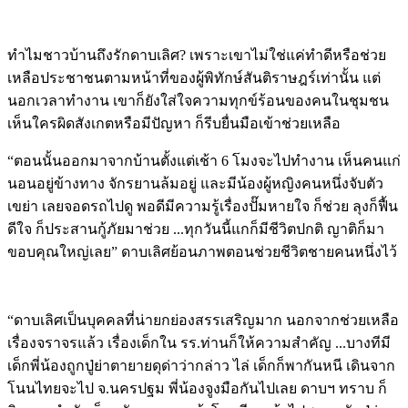
ทำไมชาวบ้านถึงรักดาบเลิศ? เพราะเขาไม่ใช่แค่ทำดีหรือช่วย
เหลือประชาชนตามหน้าที่ของผู้พิทักษ์สันติราษฎร์เท่านั้น แต่
นอกเวลาทำงาน เขาก็ยังใส่ใจความทุกข์ร้อนของคนในชุมชน
เห็นใครผิดสังเกตหรือมีปัญหา ก็รีบยื่นมือเข้าช่วยเหลือ
“ตอนนั้นออกมาจากบ้านตั้งแต่เช้า 6 โมงจะไปทำงาน เห็นคนแก่
นอนอยู่ข้างทาง จักรยานล้มอยู่ และมีน้องผู้หญิงคนหนึ่งจับตัว
เขย่า เลยจอดรถไปดู พอดีมีความรู้เรื่องปั๊มหายใจ ก็ช่วย ลุงก็ฟื้น
ดีใจ ก็ประสานกู้ภัยมาช่วย ...ทุกวันนี้แกก็มีชีวิตปกติ ญาติก็มา
ขอบคุณใหญ่เลย” ดาบเลิศย้อนภาพตอนช่วยชีวิตชายคนหนึ่งไว้
“ดาบเลิศเป็นบุคคลที่น่ายกย่องสรรเสริญมาก นอกจากช่วยเหลือ
เรื่องจราจรแล้ว เรื่องเด็กใน รร.ท่านก็ให้ความสำคัญ ...บางทีมี
เด็กพี่น้องถูกปู่ย่าตายายดุด่าว่ากล่าว ไล่ เด็กก็พากันหนี เดินจาก
โนนไทยจะไป จ.นครปฐม พี่น้องจูงมือกันไปเลย ดาบฯ ทราบ ก็