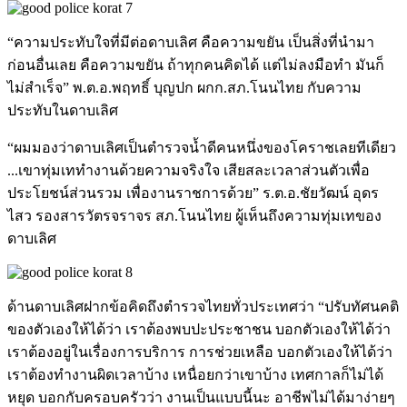
“ความประทับใจที่มีต่อดาบเลิศ คือความขยัน เป็นสิ่งที่นำมา
ก่อนอื่นเลย คือความขยัน ถ้าทุกคนคิดได้ แต่ไม่ลงมือทำ มันก็
ไม่สำเร็จ” พ.ต.อ.พฤทธิ์ บุญปก ผกก.สภ.โนนไทย กับความ
ประทับในดาบเลิศ
“ผมมองว่าดาบเลิศเป็นตำรวจน้ำดีคนหนึ่งของโคราชเลยทีเดียว
...เขาทุ่มเททำงานด้วยความจริงใจ เสียสละเวลาส่วนตัวเพื่อ
ประโยชน์ส่วนรวม เพื่องานราชการด้วย” ร.ต.อ.ชัยวัฒน์ อุดร
ไสว รองสารวัตรจราจร สภ.โนนไทย ผู้เห็นถึงความทุ่มเทของ
ดาบเลิศ
ด้านดาบเลิศฝากข้อคิดถึงตำรวจไทยทั่วประเทศว่า “ปรับทัศนคติ
ของตัวเองให้ได้ว่า เราต้องพบปะประชาชน บอกตัวเองให้ได้ว่า
เราต้องอยู่ในเรื่องการบริการ การช่วยเหลือ บอกตัวเองให้ได้ว่า
เราต้องทำงานผิดเวลาบ้าง เหนื่อยกว่าเขาบ้าง เทศกาลก็ไม่ได้
หยุด บอกกับครอบครัวว่า งานเป็นแบบนี้นะ อาชีพไม่ได้มาง่ายๆ