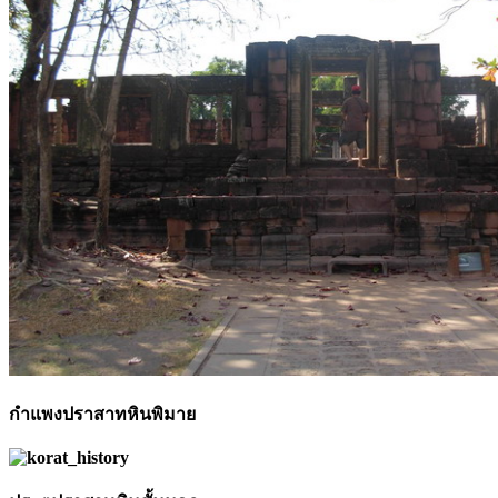
กำแพงปราสาทหินพิมาย