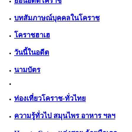
ย้อนอดีตโคราช
บทสัมภาษณ์บุคคลในโคราช
โคราชฮาเฮ
วันนี้ในอดีต
นามบัตร
ท่องเที่ยวโคราช-ทั่วไทย
ความรู้ทั่วไป สมุนไพร อาหาร ฯลฯ