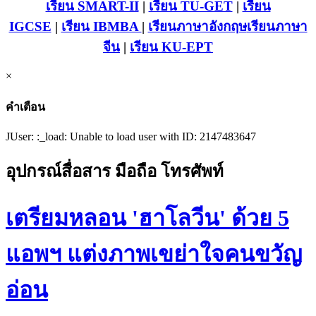
เรียน SMART-II
|
เรียน TU-GET
|
เรียน
IGCSE
|
เรียน IB
MBA
|
เรียนภาษาอังกฤษ
เรียนภาษา
จีน
|
เรียน KU-EPT
×
คำเตือน
JUser: :_load: Unable to load user with ID: 2147483647
อุปกรณ์สื่อสาร มือถือ โทรศัพท์
เตรียมหลอน 'ฮาโลวีน' ด้วย 5
แอพฯ แต่งภาพเขย่าใจคนขวัญ
อ่อน