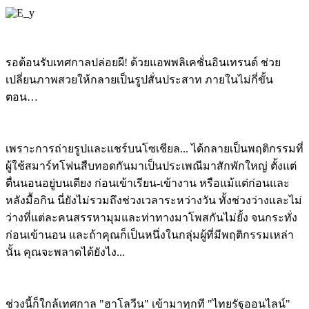
รอต้อนรับเทศกาลปล่อยผี! ด้วยแอพพลิเคชั่นอินเทรนด์ ช่วย
เปลี่ยนภาพสวยให้กลายเป็นรูปสั่นประสาท ภายในไม่กี่ขั้น
ตอน…
เพราะการถ่ายรูปและแชร์บนโซเชียล... ได้กลายเป็นพฤติกรรมที่
ผู้ใช้สมาร์ทโฟนสืบทอดกันมาเป็นประเพณีมาสักพักใหญ่ ตั้งแต่
ตื่นนอนอยู่บนเตียง ก่อนเข้าเรียน-เข้างาน หรือแม้แต่ก่อนและ
หลังมื้อกิน นี่ยังไม่รวมถึงช่วงเวลาระหว่างวัน ทั้งช่วงว่างและไม่
ว่างที่แต่ละคนสรรหามุมและท่าทางมาโพสกันไม่ยั้ง จนกระทั่ง
ก่อนเข้านอน และถ้าคุณก็เป็นหนึ่งในกลุ่มผู้ที่มีพฤติกรรมเหล่า
นั้น คุณจะพลาดได้ยังไง...
ช่วงนี้ก็ใกล้เทศกาล "ฮาโลวีน" เข้ามาทุกที "ไทยรัฐออนไลน์"