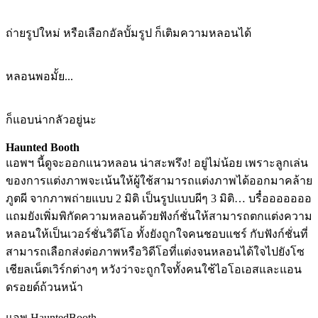
ถ่ายรูปใหม่ หรือเลือกอัลบั้มรูป ก็เติมความหลอนได้
หลอนพอมั้ย...
ก็แอบน่ากลัวอยู่นะ
Haunted Booth
แอพฯ นี้ดูจะออกแนวหลอน น่าสะพรึง! อยู่ไม่น้อย เพราะลูกเล่น
ของการแต่งภาพจะเน้นให้ผู้ใช้สามารถแต่งภาพได้ออกมาคล้าย
ภูตผี จากภาพถ่ายแบบ 2 มิติ เป็นรูปแบบผีๆ 3 มิติ… บรื๋อออออออ
แถมยังเพิ่มพิกัดความหลอนด้วยฟังก์ชั่นให้สามารถตกแต่งความ
หลอนให้เป็นเวอร์ชั่นวิดีโอ ทั้งยังถูกใจคนชอบแชร์ กับฟังก์ชั่นที่
สามารถเลือกส่งต่อภาพหรือวิดีโอที่แต่งจนหลอนได้ใจไปยังโซ
เชียลเน็ตเวิร์กต่างๆ หวังว่าจะถูกใจทั้งคนใช้ไอโอเอสและแอน
ดรอยด์ถ้วนหน้า
แอพ HauntedBooth