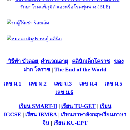
วิธีทำ บัวลอย
|คำนวณอายุ
|
คลินิกเด็กโคราช
|
ของ
ฝาก โคราช
|
The End of the World
เลข ม.1
เลข ม.2
เลข ม.3
เลข ม.4
เลข ม.5
เลข ม.6
เรียน SMART-II
|
เรียน TU-GET
|
เรียน
IGCSE
|
เรียน IB
MBA
|
เรียนภาษาอังกฤษ
เรียนภาษา
จีน
|
เรียน KU-EPT