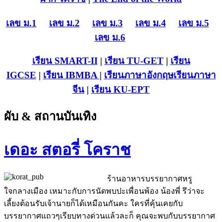
เลข ม.1
เลข ม.2
เลข ม.3
เลข ม.4
เลข ม.5
เลข ม.6
เรียน SMART-II
|
เรียน TU-GET
|
เรียน
IGCSE
|
เรียน IB
MBA
|
เรียนภาษาอังกฤษ
เรียนภาษา
จีน
|
เรียน KU-EPT
ผับ & สถานบันเทิง
เดอะ สตอรี่ โคราช
ร้านอาหารบรรยากาศหรู
ใจกลางเมือง เหมาะกับการนัดพบปะเพื่อนพ้อง น้องพี่ รึว่าจะ
เลี้ยงต้อนรับเจ้านายก็ได้เหมือนกันคะ ใครที่คุ้นเคยกับ
บรรยากาศแถวๆเรียบทางด่วนแล้วละก็ คุณจะพบกับบรรยากาศ