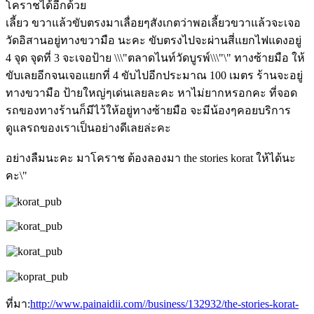
โคราชได้อีกด้วย
เลี้ยว ขวาแล้วขับตรงมาเลื่อยๆสังเกตว่าพอเลี้ยวขวาแล้วจะเจอ
วัดอิสานอยู่ทางขวามือ นะคะ ขับตรงไปจะผ่านสี่แยกไฟแดงอยู่
4 จุด จุดที่ 3 จะเจอป้าย \\\"ตลาดไนท์วัดบูรพ์\\\"\" ทางซ้ายมือ ให้
ขับเลยอีกจนเจอแยกที่ 4 ขับไปอีกประมาณ 100 เมตร ร้านจะอยู่
ทางขวามือ ป้ายใหญ่ๆเด่นเลยละคะ หาไม่ยากหรอกคะ ที่จอด
รถของทางร้านก็มีไว้ให้อยู่ทางซ้ายมือ จะมีน้องๆคอยบริการ
ดูแลรถของเราเป็นอย่างดีเลยล่ะคะ
อย่างลืมนะคะ มาโคราช ต้องลองมา the stories korat ให้ได้นะ
คะ\"
ที่มา:
http://www.painaidii.com//business/132932/the-stories-korat-