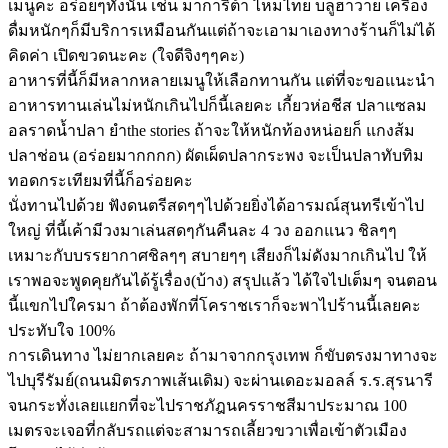
เมนูคะ อร่อยๆทั้งนั้น เช่น มาการิต้า ไหมไทย บลูฮาวาย เครื่อง
ดื่มหนักๆก็มีบริการเหมือนกันแต่ถ้าจะเอามาเองทางร้านก็ไม่ได้
คิดค่า เปิดขวดนะคะ (ใจดีจิงๆๆคะ)
อาหารที่นี้ก็มีหลากหลายเมนูให้เลือกทานกัน แต่ที่จะขอแนะนำ
อาหารทานเล่นไม่หนักเกินไปก็นี้เลยคะ เกี้ยวห่อชีส ปลาแซลม
อลราดน้ำปลา ยำthe stories ถ้าจะให้หนักท้องหน่อยก็ แกงส้ม
ปลาช่อน (อร่อยมากกกก) ผัดเผ็ดปลากระพง จะเป็นปลาทับทิม
ทอดกระเทียมที่นี้ก็อร่อยคะ
นั่งทานไปด้วย ฟังดนตรีสดๆๆไปด้วยยิ่งได้อารมณ์สุนทรีเข้าไป
ใหญ่ ที่นี้เค้ามีวงมาเล่นสดๆกันคืนละ 4 วง ออกแนว ชิลๆๆ
เหมาะกับบรรยากาศชิลๆๆ สบายๆๆ เสียงก็ไม่ดังมากเกินไป ให้
เราพอจะพูดคุยกันได้รู้เรื่อง(บ้าง) สรุปแล้ว ได้ใจไปเต็มๆ จนตอน
นี้แขกไปใครมา ถ้าต้องพักที่โคราชเราก็จะพาไปร้านนี้เลยคะ
ประทับใจ 100%
การเดินทาง ไม่ยากเลยคะ ถ้ามาจากกรุงเทพ ก็ขับตรงมาทางจะ
ไปบุรีรัมย์(ถนนมิตรภาพเส้นเดิม) จะผ่านเดอะมอลล์ ร.ร.สุรนารี
จนกระทั่งเลยแยกที่จะไปราชภัฎนครราชสีมาประมาณ 100
เมตรจะเจอที่กลับรถแต่จะสามารถเลี้ยวขวาเพื่อเข้าตัวเมือง