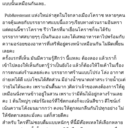
แบบนั้นเหมือนกันเลย..
Pub&resterant แห่งใหม่ล่าสุดในใจกลางเมืองโคราช หลายๆคน
อาจคุ้นเคยกับบรรยากาศแบบนี้แถวๆเรียบทางด่วนรามอินทรา
แต่ตอนนี้ชาวโคราช รึว่าใครที่มาเยื่อนโคราชก็จะได้รับ
บรรยากาศสบายๆๆ เป็นกันเอง และได้เสพอาหารตาไปพร้อมกับ
ความอร่อยของอาหารที่เสริฟ์อยู่ตรงหน้าเหมือนกัน ไม่ผิดเพี้ยน
เลยคะ
ครั้งแรกที่เห็น มันมีความรู้สึกว่า นี้แหละ ต้องลอง แล้วเราก็
เข้าไปลองให้เห็นกับตารู้ว่าเป็นยังไง แล้วก็ต้องให้ใจเค้าในเรื่อง
การตกแต่งร้านเลยล่ะคะ บรรยากาศร้านแบบโปร่ง โล่ง อากาศ
ถ่ายเทได้ดี แบ่งโซนได้สัดส่วน มีอ่างน้ำขนาดเท่าสระว่ายน้ำ(แต่
ว่ายไม่ได้นะคะ เพราะมันตื้นมาก )คิดว่าเจ้าของคงต้องการให้ดู
เหมือนนั่งทานข้าวอยู่ในสวน เพราะว่ามีต้นไม้อยู่กลางร้านเลย
คะ 1 ต้นใหญ่ๆ เฟอร์นิเจอร์ที่ใช้ตกแต่งก็จะเน้นสีขาว ดีไซน์เก๋
เน้นความโค้งมนมากกว่า คงจะให้ดูกลมกลืนกันไปทุกอย่าง ไม่
ให้ขัดตาเลยละมั่งคะ แต่ก็สวยดีคะ
สำหรับ ใครที่ไม่ชอบดื่มแบบหนักๆ ที่นี้มีค๊อทเทลให้เลือกหลาย